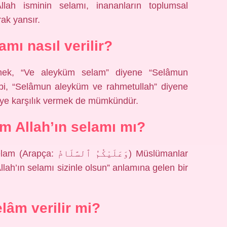
llah isminin selamı, inananların toplumsal
ak yansır.
amı nasıl verilir?
rmek, “Ve aleyküm selam” diyene “Selâmun
bi, “Selâmun aleyküm ve rahmetullah” diyene
iye karşılık vermek de mümkündür.
 Allah’ın selamı mı?
وَعَلَيْكُ) Müslümanlar
Allah’ın selamı sizinle olsun” anlamına gelen bir
elâm verilir mi?