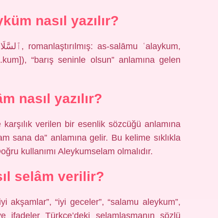
küm nasıl yazılır?
aj.kum]), “barış seninle olsun” anlamına gelen
m nasıl yazılır?
karşılık verilen bir esenlik sözcüğü anlamına
am sana da” anlamına gelir. Bu kelime sıklıkla
Doğru kullanımı Aleykumselam olmalıdır.
ıl selâm verilir?
iyi akşamlar”, “iyi geceler”, “salamu aleykum”,
er ve ifadeler Türkçe’deki selamlaşmanın sözlü