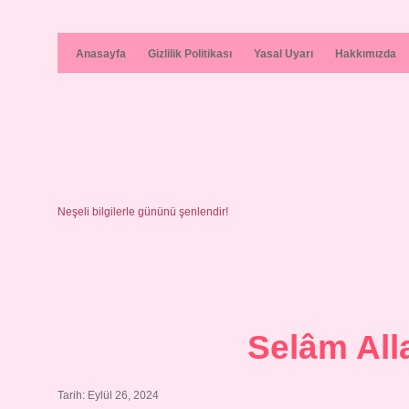
Anasayfa
Gizlilik Politikası
Yasal Uyarı
Hakkımızda
Neşeli bilgilerle gününü şenlendir!
Selâm All
Tarih: Eylül 26, 2024