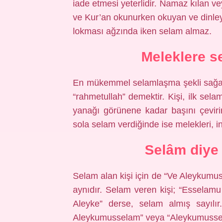
iade etmesi yeterlidir. Namaz kılan 
ve Kur’an okunurken okuyan ve dinle
lokması ağzında iken selam almaz.
Meleklere se
En mükemmel selamlaşma şekli sağa 
“rahmetullah” demektir. Kişi, ilk se
yanağı görünene kadar başını çeviri
sola selam verdiğinde ise melekleri, in
Selâm diye 
Selam alan kişi için de “Ve Aleykum
aynıdır. Selam veren kişi; “Essela
Aleyke” derse, selam almış sayılı
Aleykumusselam” veya “Aleykumussela