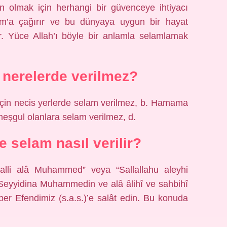
in olmak için herhangi bir güvenceye ihtiyacı
am’a çağırır ve bu dünyaya uygun bir hayat
 Yüce Allah’ı böyle bir anlamla selamlamak
ı nerelerde verilmez?
 için necis yerlerde selam verilmez, b. Hamama
eşgul olanlara selam verilmez, d.
selam nasıl verilir?
alli alâ Muhammed” veya “Sallallahu aleyhi
 Seyyidina Muhammedin ve alâ âlihî ve sahbihî
er Efendimiz (s.a.s.)’e salât edin. Bu konuda