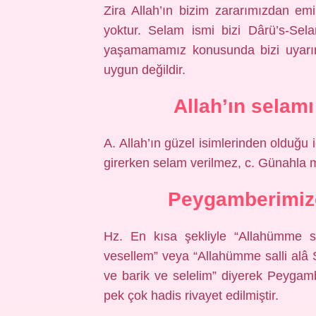
Zira Allah’ın bizim zararımızdan em
yoktur. Selam ismi bizi Dârü’s-Sel
yaşamamamız konusunda bizi uyarır.
uygun değildir.
Allah’ın selam
A. Allah’ın güzel isimlerinden olduğu
girerken selam verilmez, c. Günahla m
Peygamberimize 
Hz. En kısa şekliyle “Allahümme s
vesellem” veya “Allahümme salli alâ
ve barik ve selelim” diyerek Peygamb
pek çok hadis rivayet edilmiştir.