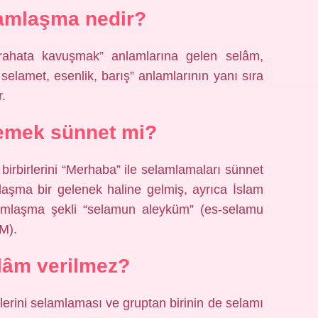
amlaşma nedir?
 rahata kavuşmak” anlamlarına gelen selâm,
selamet, esenlik, barış” anlamlarının yanı sıra
.
emek sünnet mi?
irbirlerini “Merhaba” ile selamlamaları sünnet
laşma bir gelenek haline gelmiş, ayrıca İslam
lamlaşma şekli “selamun aleyküm” (es-selamu
M).
lâm verilmez?
irlerini selamlaması ve gruptan birinin de selamı