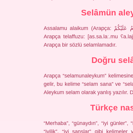
Selâmün aley
Assalamu alaikum (Arapça: ٱلسَّلَامُ عَلَيْكُمْ‎, romanlaştırılmış: as-salāmu ʿalaykum,
Arapça telaffuzu: [as.sa.laː.mu ʕa.l
Arapça bir sözlü selamlamadır.
Doğru selâ
Arapça “selamunaleykum” kelimesine 
gelir, bu kelime “selam sana” ve “sel
Aleykum selam olarak yanlış yazılır. 
Türkçe nas
“Merhaba”, “günaydın”, “iyi günler”, “
“iyilik”, “iyi şanslar” gibi kelimel