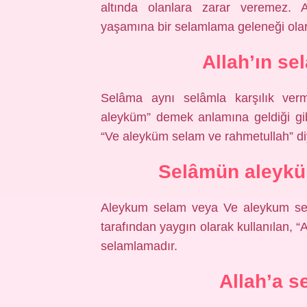
altında olanlara zarar veremez. A
yaşamına bir selamlama geleneği olar
Allah’ın sel
Selâma aynı selâmla karşılık ve
aleyküm” demek anlamına geldiği gi
“Ve aleyküm selam ve rahmetullah” d
Selâmün aleyküm
Aleykum selam veya Ve aleykum selam (Arapça: مُ ٱلسَّلَامُ
tarafından yaygın olarak kullanılan, “
selamlamadır.
Allah’a s