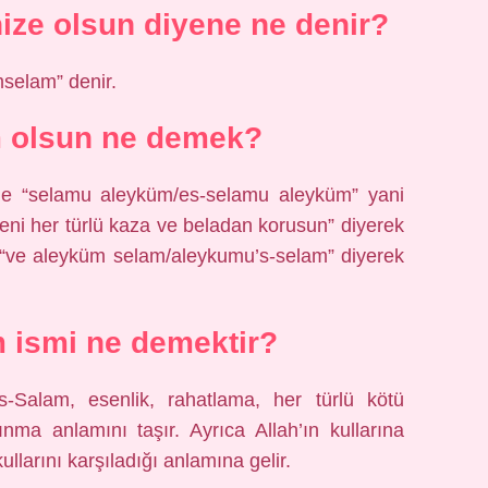
nize olsun diyene ne denir?
mselam” denir.
m olsun ne demek?
ne “selamu aleyküm/es-selamu aleyküm” yani
seni her türlü kaza ve beladan korusun” diyerek
a “ve aleyküm selam/aleykumu’s-selam” diyerek
m ismi ne demektir?
-Salam, esenlik, rahatlama, her türlü kötü
ma anlamını taşır. Ayrıca Allah’ın kullarına
llarını karşıladığı anlamına gelir.