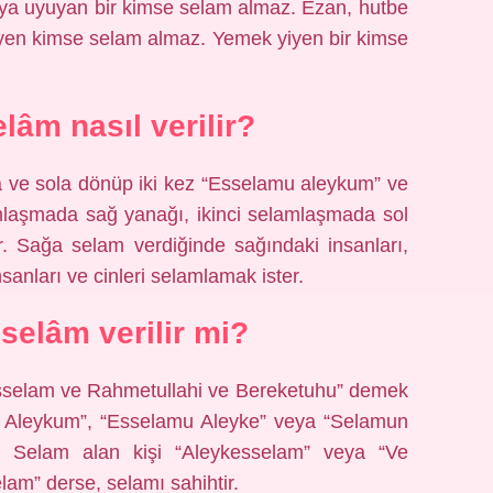
veya uyuyan bir kimse selam almaz. Ezan, hutbe
yen kimse selam almaz. Yemek yiyen bir kimse
lâm nasıl verilir?
ve sola dönüp iki kez “Esselamu aleykum” ve
lamlaşmada sağ yanağı, ikinci selamlaşmada sol
r. Sağa selam verdiğinde sağındaki insanları,
sanları ve cinleri selamlamak ister.
selâm verilir mi?
usselam ve Rahmetullahi ve Bereketuhu” demek
mu Aleykum”, “Esselamu Aleyke” veya “Selamun
r. Selam alan kişi “Aleykesselam” veya “Ve
m” derse, selamı sahihtir.