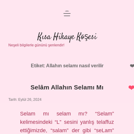
menüyü
Anasayfa
aç
Gizlilik Politikası
Kısa Hikaye Köşesi
Neşeli bilgilerle gününü şenlendir!
Yasal Uyarı
Hakkımızda
Etiket:
Allahın selamı nasıl verilir
Selâm Allahın Selamı Mı
Tarih: Eylül 26, 2024
Selam mı selam mı? “Selam”
kelimesindeki “L” sesini yanlış telaffuz
ettiğimizde, “salam” der gibi “seLam”