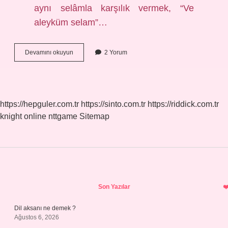
aynı selâmla karşılık vermek, “Ve
aleyküm selam”…
Selâm
Devamını okuyun
2 Yorum
Allahın
Selamı
Mı
https://hepguler.com.tr
https://sinto.com.tr
https://riddick.com.tr
knight online
nttgame
Sitemap
Sidebar
Son Yazılar
Dil aksanı ne demek ?
Ağustos 6, 2026