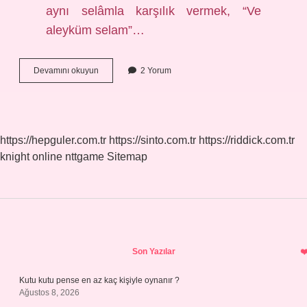
aynı selâmla karşılık vermek, “Ve
aleyküm selam”…
Selâm
Devamını okuyun
2 Yorum
Allahın
Selamı
Mı
https://hepguler.com.tr
https://sinto.com.tr
https://riddick.com.tr
knight online
nttgame
Sitemap
Sidebar
Son Yazılar
Kutu kutu pense en az kaç kişiyle oynanır ?
Ağustos 8, 2026