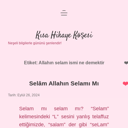
menüyü
Anasayfa
aç
Gizlilik Politikası
Kısa Hikaye Köşesi
Neşeli bilgilerle gününü şenlendir!
Yasal Uyarı
Hakkımızda
Etiket:
Allahın selam ismi ne demektir
Selâm Allahın Selamı Mı
Tarih: Eylül 26, 2024
Selam mı selam mı? “Selam”
kelimesindeki “L” sesini yanlış telaffuz
ettiğimizde, “salam” der gibi “seLam”