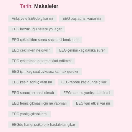
Tarih:
Makaleler
Anksiyete EEGde çıkar mı
EEG baş ağrısı yapar mı
EEG bozukluğu nelere yol açar
EEG çekildikten sonra saç nasıl temizlenir
EEG çekilirken ne giyilir
EEG çekimi kaç dakika sürer
EEG çekiminde nelere dikkat edilmeli
EEG için kaç saat uykusuz kalmak gerekir
EEG kesin sonuç verir mi
EEG raporu kaç günde çıkar
EEG sonuçları nasıl olmalı
EEG sonucu yanlış olabilir mi
EEG temiz çıkması için ne yapmalı
EEG yan etkisi var mı
EEG yanlış çıkabilir mi
EEGde hangi psikolojik hastalıklar çıkar