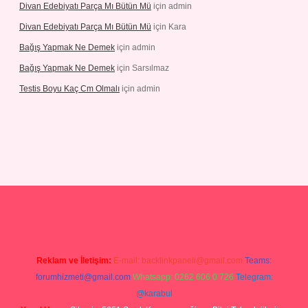
Divan Edebiyatı Parça Mı Bütün Mü
için
admin
Divan Edebiyatı Parça Mı Bütün Mü
için
Kara
Bağış Yapmak Ne Demek
için
admin
Bağış Yapmak Ne Demek
için
Sarsılmaz
Testis Boyu Kaç Cm Olmalı
için
admin
asino giriş
Reklam ve İletişim:
E-mail:
backlinkpaneli@gmail.com
Teams:
forumhizmeti@gmail.com
Whatsapp: 0262 606 0 726
Telegram:
@karabul