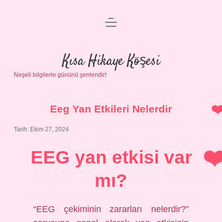
menüyü
Anasayfa
aç
Gizlilik Politikası
Kısa Hikaye Köşesi
Neşeli bilgilerle gününü şenlendir!
Yasal Uyarı
Hakkımızda
Eeg Yan Etkileri Nelerdir
Tarih: Ekim 27, 2024
EEG yan etkisi var
mı?
“EEG çekiminin zararları nelerdir?”