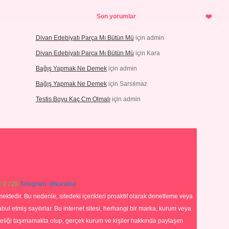
Son yorumlar
Divan Edebiyatı Parça Mı Bütün Mü
için
admin
Divan Edebiyatı Parça Mı Bütün Mü
için
Kara
Bağış Yapmak Ne Demek
için
admin
Bağış Yapmak Ne Demek
için
Sarsılmaz
Testis Boyu Kaç Cm Olmalı
için
admin
 0 726
Telegram: @karabul
ektedir. Bu nedenle, sitedeki içerikleri proaktif olarak denetleme veya
 etmiş sayılırlar. Bu internet sitesi, herhangi bir marka, kurum veya
niteliği taşımamakta olup, gerçek kurum ve kişiler hakkında paylaşım