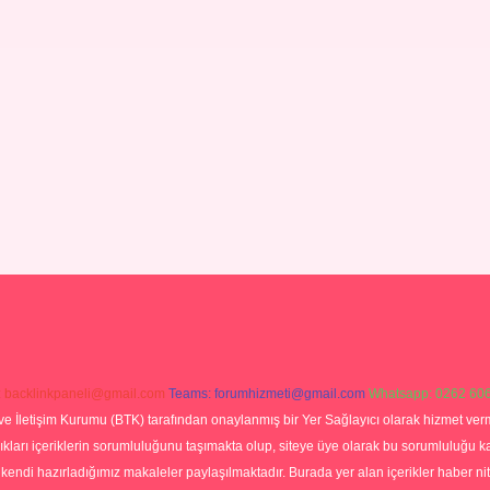
:
backlinkpaneli@gmail.com
Teams:
forumhizmeti@gmail.com
Whatsapp: 0262 606
ve İletişim Kurumu (BTK) tarafından onaylanmış bir Yer Sağlayıcı olarak hizmet verm
rı içeriklerin sorumluluğunu taşımakta olup, siteye üye olarak bu sorumluluğu kabul
a kendi hazırladığımız makaleler paylaşılmaktadır. Burada yer alan içerikler haber 