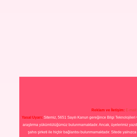
Reklam ve İletişim:
E-mail
Yasal Uyarı:
Sitemiz, 5651 Sayılı Kanun gereğince Bilgi Teknolojileri 
araştırma yükümlülüğümüz bulunmamaktadır. Ancak, üyelerimiz yazdıkla
şahıs şirketi ile hiçbir bağlantısı bulunmamaktadır. Sitede yalnızc