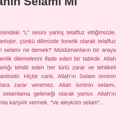
ahın Selamı Mı
ndeki “L” sesini yanlış telaffuz ettiğimizde,
lıştır, çünkü dilimizde fonetik olarak telaffuz
ah’ın selamı ne demek? Müslümanların bir araya
enlik dilemelerini ifade eden bir tabirdir. Allah
ığı tehdit eden her türlü zarar ve tehlikeli
tisidir. Hiçbir canlı, Allah’ın Selam isminin
nlara zarar veremez. Allah isminin selamı,
 selamlama geleneği olarak yansır. Allah’ın
lâmla karşılık vermek, “Ve aleyküm selam”…