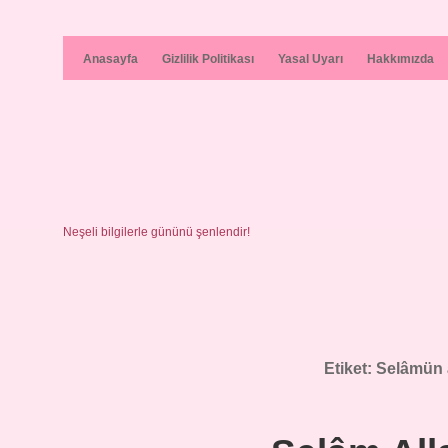
Anasayfa
Gizlilik Politikası
Yasal Uyarı
Hakkımızda
Neşeli bilgilerle gününü şenlendir!
Etiket:
Selâmün 