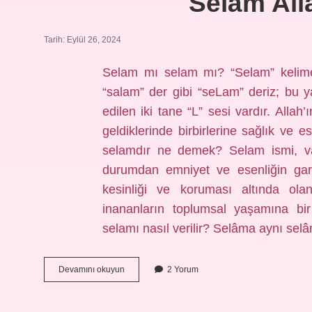
Selâm All
Tarih: Eylül 26, 2024
Selam mı selam mı? “Selam” kelimesi
“salam” der gibi “seLam” deriz; bu yan
edilen iki tane “L” sesi vardır. All
geldiklerinde birbirlerine sağlık ve es
selamdır ne demek? Selam ismi, varl
durumdan emniyet ve esenliğin garan
kesinliği ve koruması altında ola
inananların toplumsal yaşamına bir
selamı nasıl verilir? Selâma aynı se
Selâm
Devamını okuyun
2 Yorum
Allahın
Selamı
Mı