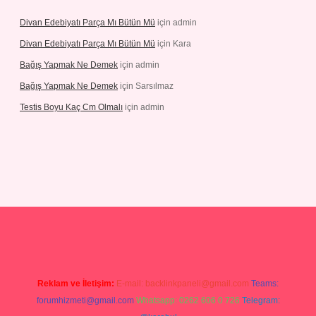
Divan Edebiyatı Parça Mı Bütün Mü
için
admin
Divan Edebiyatı Parça Mı Bütün Mü
için
Kara
Bağış Yapmak Ne Demek
için
admin
Bağış Yapmak Ne Demek
için
Sarsılmaz
Testis Boyu Kaç Cm Olmalı
için
admin
 giriş
Reklam ve İletişim:
E-mail:
backlinkpaneli@gmail.com
Teams:
forumhizmeti@gmail.com
Whatsapp: 0262 606 0 726
Telegram: