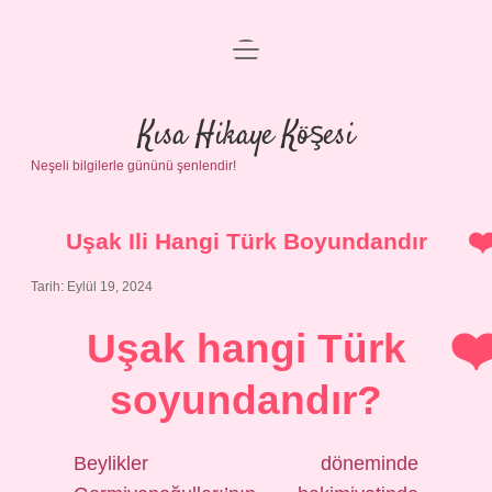
menüyü
Anasayfa
aç
Gizlilik Politikası
Kısa Hikaye Köşesi
Neşeli bilgilerle gününü şenlendir!
Yasal Uyarı
Hakkımızda
Uşak Ili Hangi Türk Boyundandır
Tarih: Eylül 19, 2024
Uşak hangi Türk
soyundandır?
Beylikler döneminde