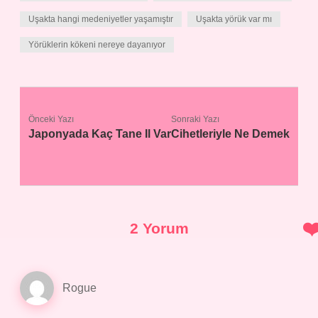
Uşakta hangi medeniyetler yaşamıştır
Uşakta yörük var mı
Yörüklerin kökeni nereye dayanıyor
Önceki Yazı
Sonraki Yazı
Japonyada Kaç Tane Il Var
Cihetleriyle Ne Demek
2 Yorum
Rogue