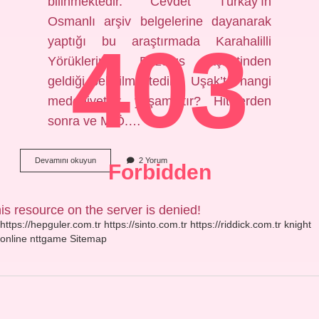
bilinmektedir. Cevdet Türkay’ın
Osmanlı arşiv belgelerine dayanarak
403
yaptığı bu araştırmada Karahalilli
Yörüklerinin Bozulus aşiretinden
geldiği belirtilmektedir3. Uşak’ta hangi
medeniyetler yaşamıştır? Hititlerden
sonra ve M.Ö.…
Uşak
Devamını okuyun
2 Yorum
Forbidden
Ili
Hangi
Türk
Boyundandır
is resource on the server is denied!
https://hepguler.com.tr
https://sinto.com.tr
https://riddick.com.tr
knight
online
nttgame
Sitemap