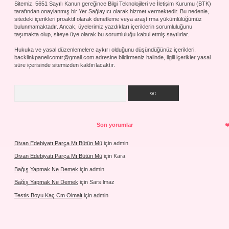
Sitemiz, 5651 Sayılı Kanun gereğince Bilgi Teknolojileri ve İletişim Kurumu (BTK)
tarafından onaylanmış bir Yer Sağlayıcı olarak hizmet vermektedir. Bu nedenle,
sitedeki içerikleri proaktif olarak denetleme veya araştırma yükümlülüğümüz
bulunmamaktadır. Ancak, üyelerimiz yazdıkları içeriklerin sorumluluğunu
taşımakta olup, siteye üye olarak bu sorumluluğu kabul etmiş sayılırlar.
Hukuka ve yasal düzenlemelere aykırı olduğunu düşündüğünüz içerikleri,
backlinkpanelicomtr@gmail.com
adresine bildirmeniz halinde, ilgili içerikler yasal
süre içerisinde sitemizden kaldırılacaktır.
Arama
Son yorumlar
Divan Edebiyatı Parça Mı Bütün Mü
için
admin
Divan Edebiyatı Parça Mı Bütün Mü
için
Kara
Bağış Yapmak Ne Demek
için
admin
Bağış Yapmak Ne Demek
için
Sarsılmaz
Testis Boyu Kaç Cm Olmalı
için
admin