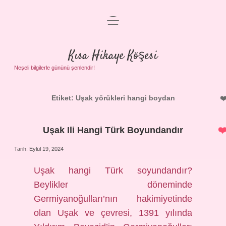
menüyü
Anasayfa
aç
Gizlilik Politikası
Kısa Hikaye Köşesi
Yasal Uyarı
Neşeli bilgilerle gününü şenlendir!
Hakkımızda
Etiket:
Uşak yörükleri hangi boydan
Uşak Ili Hangi Türk Boyundandır
Tarih: Eylül 19, 2024
Uşak hangi Türk soyundandır?
Beylikler döneminde
Germiyanoğulları’nın hakimiyetinde
olan Uşak ve çevresi, 1391 yılında