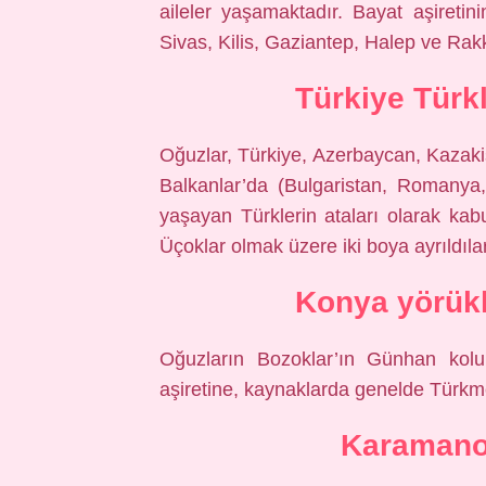
aileler yaşamaktadır. Bayat aşiretini
Sivas, Kilis, Gaziantep, Halep ve Rak
Türkiye Türk
Oğuzlar, Türkiye, Azerbaycan, Kazakis
Balkanlar’da (Bulgaristan, Romanya
yaşayan Türklerin ataları olarak kab
Üçoklar olmak üzere iki boya ayrıldılar
Konya yörükl
Oğuzların Bozoklar’ın Günhan kol
aşiretine, kaynaklarda genelde Türkme
Karamano