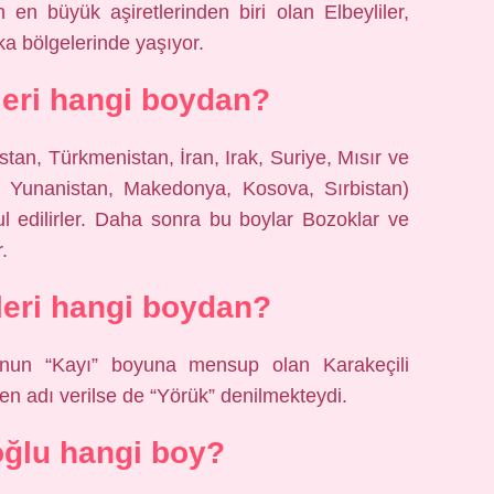
n en büyük aşiretlerinden biri olan Elbeyliler,
ka bölgelerinde yaşıyor.
leri hangi boydan?
tan, Türkmenistan, İran, Irak, Suriye, Mısır ve
, Yunanistan, Makedonya, Kosova, Sırbistan)
ul edilirler. Daha sonra bu boylar Bozoklar ve
.
eri hangi boydan?
unun “Kayı” boyuna mensup olan Karakeçili
n adı verilse de “Yörük” denilmekteydi.
ğlu hangi boy?