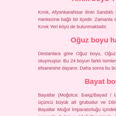
Kınık, Afyonkarahisar ilinin Sandıklı i
merkezine bağlı bir ilçedir. Zamanla i
Kınık Yeri köyü de bulunmaktadır.
Oğuz boyu ha
Destanlara göre Oğuz boyu, Oğuz 
oluşmuştur. Bu 24 boyun farklı isiml
efsanesine dayanır. Daha sonra bu boyl
Bayat b
Bayatlar (Moğolca: Баяд/Bayad / ta
üçüncü büyük alt grubudur ve Dört O
Bayatlar Moğol İmparatorluğu içindek