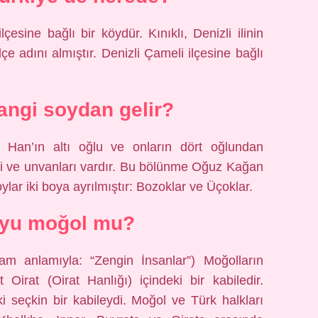
lçesine bağlı bir köydür. Kınıklı, Denizli ilinin
lçe adını almıştır. Denizli Çameli ilçesine bağlı
ngi soydan gelir?
Han’ın altı oğlu ve onların dört oğlundan
eri ve unvanları vardır. Bu bölünme Oğuz Kağan
ar iki boya ayrılmıştır: Bozoklar ve Üçoklar.
oyu moğol mu?
m anlamıyla: “Zengin İnsanlar”) Moğolların
irat (Oirat Hanlığı) içindeki bir kabiledir.
i seçkin bir kabileydi. Moğol ve Türk halkları