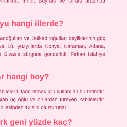
Khalkha, Inner, Buyrats ve Oirats arasında
yu hangi illerde?
noğulları ve Dulkadiroğulları beyliklerinin göç
7. ve 18. yüzyıllarda Konya, Karaman, Adana,
Sivas’a sürgüne gönderildi. Fırka-i İslahiye
r hangi boy?
ileler”i ifade etmek için kullanılan bir terimdir.
lan üç oğlu ve onlardan türeyen kabilelerdir.
bilesinden 12’sini oluştururlar.
rk geni yüzde kaç?