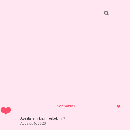
Sidebar
vdcasino 
Son Yazılar
Avesta ismi kız mı erkek mi ?
Ağustos 5, 2026