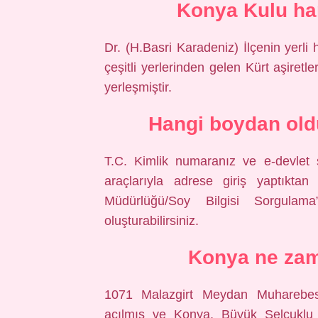
Konya Kulu ha
Dr. (H.Basri Karadeniz) İlçenin yerl
çeşitli yerlerinden gelen Kürt aşiretler
yerleşmiştir.
Hangi boydan old
T.C. Kimlik numaranız ve e-devlet 
araçlarıyla adrese giriş yaptıkta
Müdürlüğü/Soy Bilgisi Sorgulama”
oluşturabilirsiniz.
Konya ne zam
1071 Malazgirt Meydan Muharebesi
açılmış ve Konya, Büyük Selçuklu