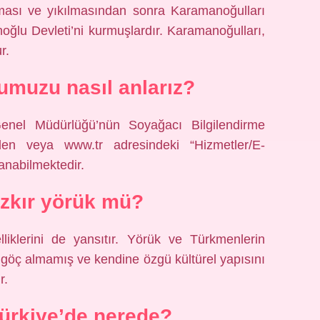
aması ve yıkılmasından sonra Karamanoğulları
oğlu Devleti’ni kurmuşlardır. Karamanoğulları,
r.
umuzu nasıl anlarız?
enel Müdürlüğü’nün Soyağacı Bilgilendirme
den veya www.tr adresindeki “Hizmetler/E-
anabilmektedir.
zkır yörük mü?
liklerini de yansıtır. Yörük ve Türkmenlerin
r göç almamış ve kendine özgü kültürel yapısını
r.
ürkiye’de nerede?