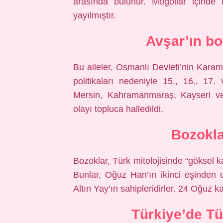
arasında bulunur. Moğollar içinde 
yayılmıştır.
Avşar’ın bo
Bu aileler, Osmanlı Devleti’nin Karama
politikaları nedeniyle 15., 16., 1
Mersin, Kahramanmaraş, Kayseri ve 
olayı topluca halledildi.
Bozokla
Bozoklar, Türk mitolojisinde “göksel kab
Bunlar, Oğuz Han’ın ikinci eşinden o
Altın Yay’ın sahipleridirler. 24 Oğuz ka
Türkiye’de Tü