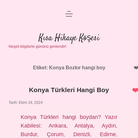
menüyü
Anasayfa
aç
Gizlilik Politikası
Kısa Hikaye Köşesi
Neşeli bilgilerle gününü şenlendir!
Yasal Uyarı
Hakkımızda
Etiket:
Konya Bozkır hangi boy
Konya Türkleri Hangi Boy
Tarih: Ekim 18, 2024
Konya Türkleri hangi boydan? Yazır
Kabilesi: Ankara, Antalya, Aydın,
Burdur, Çorum, Denizli, Edirne,