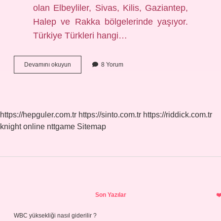
olan Elbeyliler, Sivas, Kilis, Gaziantep,
Halep ve Rakka bölgelerinde yaşıyor.
Türkiye Türkleri hangi…
Konya
Devamını okuyun
8 Yorum
Türkleri
Hangi
Boy
https://hepguler.com.tr
https://sinto.com.tr
https://riddick.com.tr
knight online
nttgame
Sitemap
Sidebar
Son Yazılar
WBC yüksekliği nasıl giderilir ?