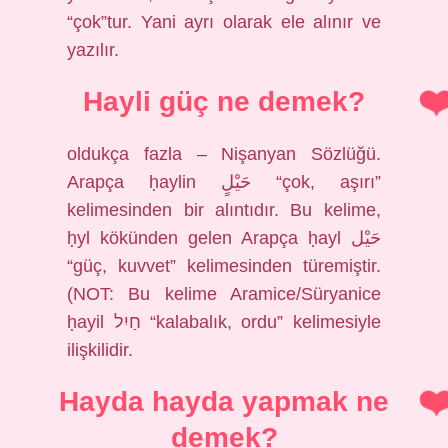
“çok”tur. Yani ayrı olarak ele alınır ve
yazılır.
Hayli güç ne demek?
oldukça fazla – Nişanyan Sözlüğü.
Arapça ḥaylin حَيْلٍ “çok, aşırı”
kelimesinden bir alıntıdır. Bu kelime,
ḥyl kökünden gelen Arapça ḥayl حَيْل
“güç, kuvvet” kelimesinden türemiştir.
(NOT: Bu kelime Aramice/Süryanice
ḥayil חַיִל “kalabalık, ordu” kelimesiyle
ilişkilidir.
Hayda hayda yapmak ne
demek?