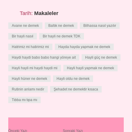
Tarih:
Makaleler
Avane ne demek
Baltık ne demek
Bilhassa nasıl yazılır
Bir hayli nasıl
Bir hayli ne demek TDK
Hatrimiz mi hatirimiz mi
Hayda hayda yapmak ne demek
Haydi haydi babo babo hangi yöreye ait
Hayli güç ne demek
Hayli hayli mi haydi haydi mi
Hayli hayli yapmak ne demek
Hayli hüner ne demek
Hayli oldu ne demek
Rutinin anlamı nedir
Şehadet ne demektir kısaca
Tıbba mı tıpa mı
Önceki Yazı
Sonraki Yazı