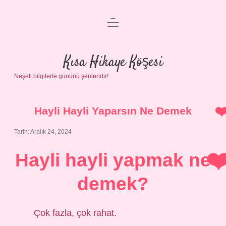
menüyü
Anasayfa
aç
Gizlilik Politikası
Kısa Hikaye Köşesi
Neşeli bilgilerle gününü şenlendir!
Yasal Uyarı
Hakkımızda
Hayli Hayli Yaparsın Ne Demek
Tarih: Aralık 24, 2024
Hayli hayli yapmak ne
demek?
Çok fazla, çok rahat.