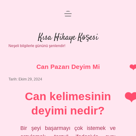
menüyü
Anasayfa
aç
Gizlilik Politikası
Kısa Hikaye Köşesi
Neşeli bilgilerle gününü şenlendir!
Yasal Uyarı
Hakkımızda
Can Pazarı Deyim Mi
Tarih: Ekim 29, 2024
Can kelimesinin
deyimi nedir?
Bir şeyi başarmayı çok istemek ve