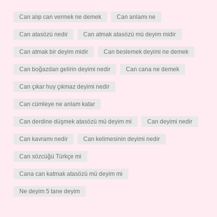
Can alıp can vermek ne demek
Can anlamı ne
Can atasözü nedir
Can atmak atasözü mü deyim midir
Can atmak bir deyim midir
Can beslemek deyimi ne demek
Can boğazdan gelirin deyimi nedir
Can cana ne demek
Can çıkar huy çıkmaz deyimi nedir
Can cümleye ne anlam katar
Can derdine düşmek atasözü mü deyim mi
Can deyimi nedir
Can kavramı nedir
Can kelimesinin deyimi nedir
Can sözcüğü Türkçe mi
Cana can katmak atasözü mü deyim mi
Ne deyim 5 tane deyim