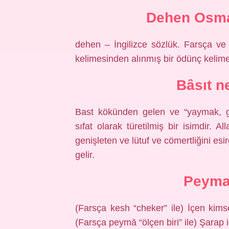
Dehen Osma
dehen – İngilizce sözlük. Farsça ve Orta Farsça d
kelimesinden alınmış bir ödünç kelime
Bâsıt n
Bast kökünden gelen ve “yaymak, ge
sıfat olarak türetilmiş bir isimdir. Al
genişleten ve lütuf ve cömertliğini e
gelir.
Peyma
(Farsça kesh “cheker” ile) İçen kimse, içer. Peymâ
(Farsça peymā “ölçen biri” ile) Şarap 