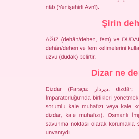
nâb (Yenişehirli Avnî).
Şirin de
AĞIZ (dehân/dehen, fem) ve DUDAK (
dehân/dehen ve fem kelimelerini kull
uzvu (dudak) belirtir.
Dizar ne d
Dizdar (Farsça: دیزدار, dizdār; Türkçe: dizdar, kale muhafızı), Osmanlı
İmparatorluğu’nda birlikleri yönetm
sorumlu kale muhafızı veya kale komutanının unva
dizdar, kale muhafızı), Osmanlı İmp
savunma noktası olarak korumakla s
unvanıydı.