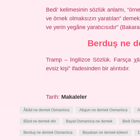
Bedi’ kelimesinin sözlük anlamı, “örn
ve örnek olmaksızın yaratılan” demekti
ve yerin yegâne yaratıcısıdır” (Bakara
Berduş ne 
Tramp – İngilizce Sözlük. Farsça χāne bar dūş خانه بر دوش
evsiz kişi” ifadesinden bir alıntıdır.
Tarih:
Makaleler
Âbâd ne demek Osmanlıca
Abgun ne demek Osmanlıca
A
Bâsıt ne demek din
Bayat Osmanlıca ne demek
Bedi Osma
Berduş ne demek Osmanlıca
Beyaban ne demek kökeni
D