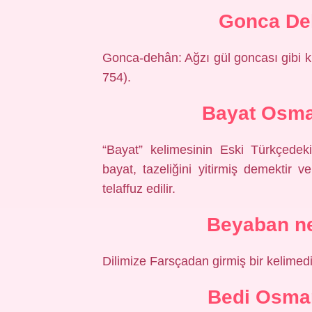
Gonca De
Gonca-dehân: Ağzı gül goncası gibi k
754).
Bayat Osma
“Bayat” kelimesinin Eski Türkçedek
bayat, tazeliğini yitirmiş demektir v
telaffuz edilir.
Beyaban n
Dilimize Farsçadan girmiş bir kelimedi
Bedi Osma