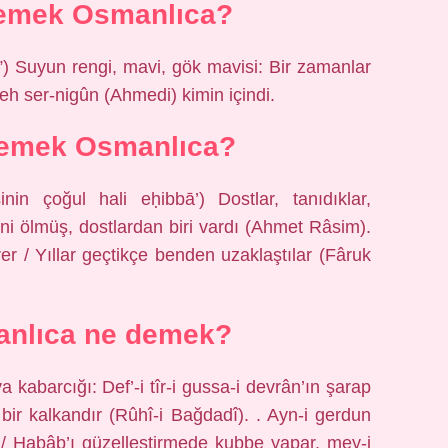
emek Osmanlıca?
”) Suyun rengi, mavi, gök mavisi: Bir zamanlar
eh ser-nigûn (Ahmedi) kimin içindi.
demek Osmanlıca?
eni ölmüş, dostlardan biri vardı (Ahmet Râsim).
rer / Yıllar geçtikçe benden uzaklaştılar (Fâruk
nlıca ne demek?
ir kalkandır (Rûhî-i Bağdadî). . Ayn-i gerdun
 / Habâb’ı güzelleştirmede kubbe yapar, mey-i