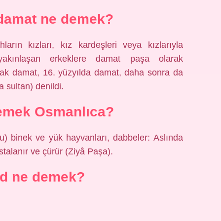
damat ne demek?
arın kızları, kız kardeşleri veya kızlarıyla
akınlaşan erkeklere damat paşa olarak
larak damat, 16. yüzyılda damat, daha sonra da
 sultan) denildi.
emek Osmanlıca?
astalanır ve çürür (Ziyâ Paşa).
id ne demek?