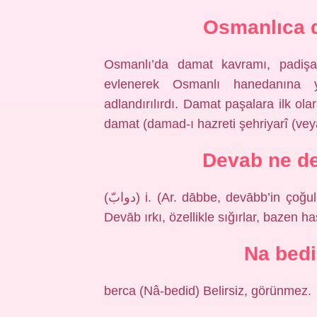
Osmanlıca 
Osmanlı’da damat kavramı, padişahl
evlenerek Osmanlı hanedanına y
adlandırılırdı. Damat paşalara ilk o
damat (damad-ı hazreti şehriyarî (veya
Devab ne d
(ﺩﻭﺍﺏّ) i. (Ar. dābbe, devābb’in çoğulu) binek ve yük hayvanları, dabbeler: Aslında
Devāb ırkı, özellikle sığırlar, bazen h
Na bed
berca (Nâ-bedid) Belirsiz, görünmez.