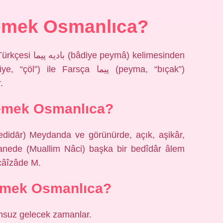
emek Osmanlıca?
mâ) kelimesinden
.
emek Osmanlıca?
yhanede (Muallim Nâci) başka bir bedîdâr âlem
ecâîzâde M.
emek Osmanlıca?
Sonsuz gelecek zamanlar.