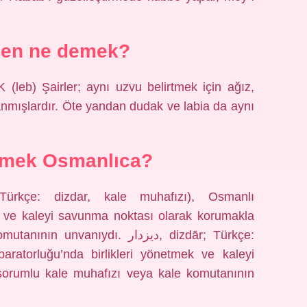
hen ne demek?
leb) Şairler; aynı uzvu belirtmek için ağız,
anmışlardır. Öte yandan dudak ve labia da aynı
emek Osmanlıca?
ek ve kaleyi savunma noktası olarak korumakla
nıydı. دیزدار, dizdār; Türkçe:
aratorluğu’nda birlikleri yönetmek ve kaleyi
orumlu kale muhafızı veya kale komutanının