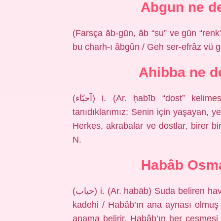
Abgun ne d
(Farsça āb-gūn, āb “su” ve gūn “renk
bu charh-ı âbgûn / Geh ser-efrâz vü g
Ahibba ne 
(ﺁﺣﺒّﺎﺀ) i. (Ar. ḥabīb “dost” kelimesinin çoğul hali eḥibbā’) Dostlar, tanıdıklar,
tanıdıklarımız: Senin için yaşayan, y
Herkes, akrabalar ve dostlar, birer bi
N.
Habâb Osma
(ﺣﺒﺎﺏ) i. (Ar. habāb) Suda beliren hava kabarcığı: Def’-i tîr-i gussa-i devrân’ın şarap
kadehi / Habâb’ın ana aynası olmuş b
anama belirir, Habâb’ın her çeşmesi