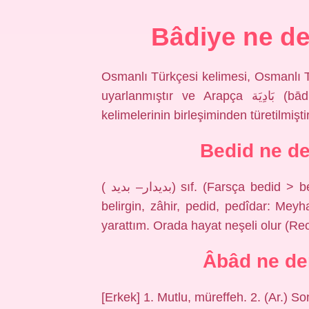
Bâdiye ne d
Osmanlı Türkçesi kelimesi, Osmanlı Türkçesi بادیه پیما‎ (bâdiye pey
uyarlanmıştır ve Arapça بَادِيَة‎ (bādiye, “çöl”) ile Farsça پیما‎ (peyma, “bıçak”)
kelimelerinin birleşiminden türetilmiştir
Bedid ne d
( ﺑﺪﻳﺪﺍﺭ– ﺑﺪﻳﺪ) sıf. (Farsça bedіd > bedіdār) Meydanda ve görünürde, açık, aşikâr,
belirgin, zâhir, pedid, pedîdar: Me
yarattım. Orada hayat neşeli olur (R
Âbâd ne d
[Erkek] 1. Mutlu, müreffeh. 2. (Ar.) 