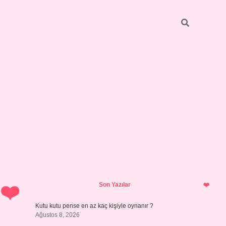
Sidebar
vdcasino 
Son Yazılar
Kutu kutu pense en az kaç kişiyle oynanır ?
Ağustos 8, 2026