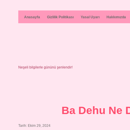
Anasayfa
Gizlilik Politikası
Yasal Uyarı
Hakkımızda
Neşeli bilgilerle gününü şenlendir!
Ba Dehu Ne 
Tarih: Ekim 29, 2024