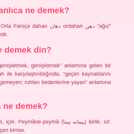
nlıca ne demek?
ahan دهان ordahan دهن “ağız”
dir.
e demek din?
nişletmek, genişletmek” anlamına gelen bir
lah ile karşılaştırıldığında, “geçim kaynaklarını
sirgemeyen; ruhları bedenlerine yayan” anlamına
 ne demek?
ne-peymâ (ﭘﻴﻤﺎﻧﻪ ﭘﻴﻤﺎ) birlik. sıf.
içen kimse.