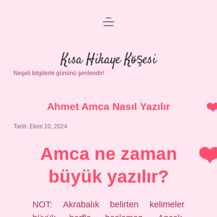
menüyü
Anasayfa
aç
Gizlilik Politikası
Kısa Hikaye Köşesi
Neşeli bilgilerle gününü şenlendir!
Yasal Uyarı
Hakkımızda
Ahmet Amca Nasıl Yazılır
Tarih: Ekim 10, 2024
Amca ne zaman
büyük yazılır?
NOT: Akrabalık belirten kelimeler