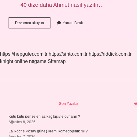
40 dize daha Ahmet nasıl yazılır…
Ahmet
Devamını okuyun
Yorum Bırak
Amca
Nasıl
Yazılır
https://hepguler.com.tr
https://sinto.com.tr
https://riddick.com.tr
knight online
nttgame
Sitemap
Sidebar
Son Yazılar
Kutu kutu pense en az kaç kişiyle oynanır ?
Ağustos 8, 2026
La Roche Posay güneş kremi komedojenik mi ?
Ağustos 7, 2026