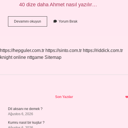
40 dize daha Ahmet nasıl yazılır…
Ahmet
Devamını okuyun
Yorum Bırak
Amca
Nasıl
Yazılır
https://hepguler.com.tr
https://sinto.com.tr
https://riddick.com.tr
knight online
nttgame
Sitemap
Sidebar
Son Yazılar
Dil aksanı ne demek ?
Ağustos 6, 2026
Kumru nasıl bir kuştur ?
Ağustos 6, 2026