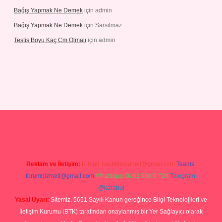
Bağış Yapmak Ne Demek
için
admin
Bağış Yapmak Ne Demek
için
Sarsılmaz
Testis Boyu Kaç Cm Olmalı
için
admin
casino giriş
Reklam ve İletişim:
E-mail:
backlinkpaneli@gmail.com
Teams:
forumhizmeti@gmail.com
Whatsapp: 0262 606 0 726
Telegram:
@karabul
Yasal Uyarı:
Sitemiz, 5651 Sayılı Kanun gereğince Bilgi Teknolojileri ve
İletişim Kurumu (BTK) tarafından onaylanmış bir Yer Sağlayıcı olarak