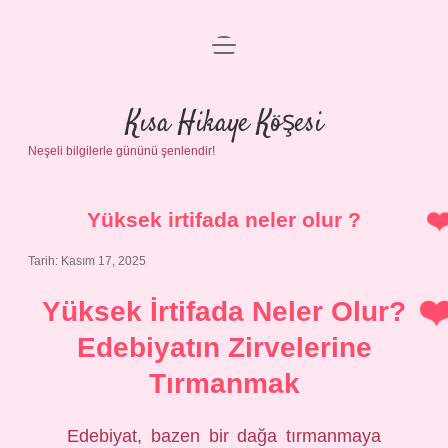
menüyü
Anasayfa
aç
Gizlilik Politikası
Kısa Hikaye Köşesi
Neşeli bilgilerle gününü şenlendir!
Yasal Uyarı
Hakkımızda
Yüksek irtifada neler olur ?
Tarih: Kasım 17, 2025
Yüksek İrtifada Neler Olur?
Edebiyatın Zirvelerine
Tırmanmak
Edebiyat, bazen bir dağa tırmanmaya