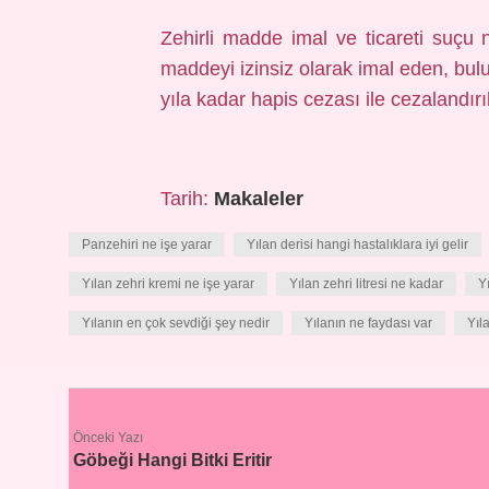
Zehirli madde imal ve ticareti suçu
maddeyi izinsiz olarak imal eden, bulu
yıla kadar hapis cezası ile cezalandırıl
Tarih:
Makaleler
Panzehiri ne işe yarar
Yılan derisi hangi hastalıklara iyi gelir
Yılan zehri kremi ne işe yarar
Yılan zehri litresi ne kadar
Y
Yılanın en çok sevdiği şey nedir
Yılanın ne faydası var
Yıl
Önceki Yazı
Göbeği Hangi Bitki Eritir