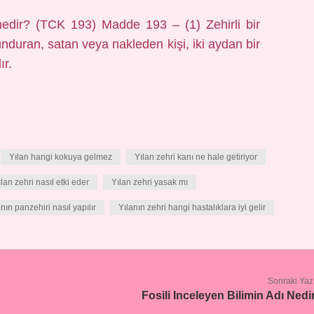
 nedir? (TCK 193) Madde 193 – (1) Zehirli bir
nduran, satan veya nakleden kişi, iki aydan bir
ır.
Yılan hangi kokuya gelmez
Yılan zehri kanı ne hale getiriyor
ılan zehri nasıl etki eder
Yılan zehri yasak mı
anın panzehiri nasıl yapılır
Yılanın zehri hangi hastalıklara iyi gelir
Sonraki Yaz
Fosili Inceleyen Bilimin Adı Nedi