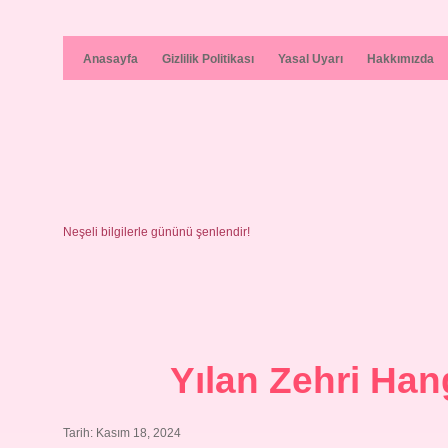
Anasayfa
Gizlilik Politikası
Yasal Uyarı
Hakkımızda
Neşeli bilgilerle gününü şenlendir!
Yılan Zehri Hang
Tarih: Kasım 18, 2024