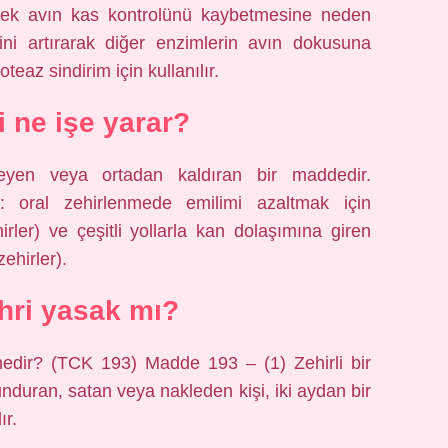
derek avın kas kontrolünü kaybetmesine neden
ğini artırarak diğer enzimlerin avın dokusuna
teaz sindirim için kullanılır.
i ne işe yarar?
nleyen veya ortadan kaldıran bir maddedir.
r: oral zehirlenmede emilimi azaltmak için
rler) ve çeşitli yollarla kan dolaşımına giren
ehirler).
ehri yasak mı?
 nedir? (TCK 193) Madde 193 – (1) Zehirli bir
nduran, satan veya nakleden kişi, iki aydan bir
ır.