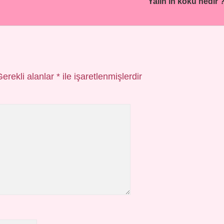
Yalın’ın kökü nedir 
Gerekli alanlar
*
ile işaretlenmişlerdir