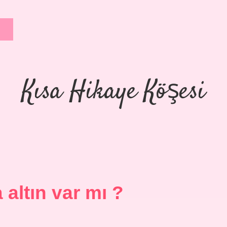
Kısa Hikaye Köşesi
altın var mı ?