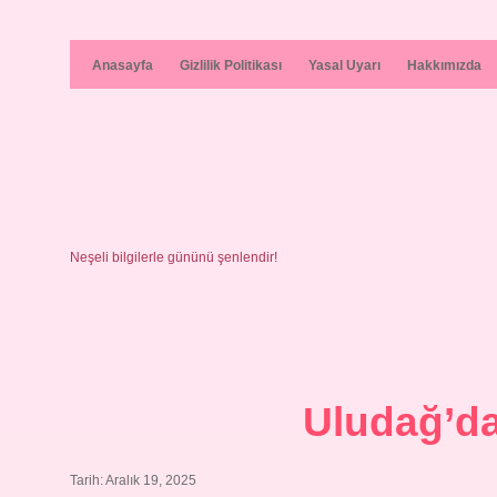
Anasayfa
Gizlilik Politikası
Yasal Uyarı
Hakkımızda
Neşeli bilgilerle gününü şenlendir!
Uludağ’da 
Tarih: Aralık 19, 2025