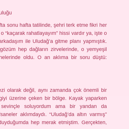
culuğu
a sonu hafta tatilinde, şehri terk etme fikri her
 “kaçarak rahatlayayım” hissi vardır ya, işte o
arkadaşım ile Uludağ’a gitme planı yapmıştık.
özüm hep dağların zirvelerinde, o yemyeşil
nelerinde oldu. O an aklıma bir soru düştü:
zi olarak değil, aynı zamanda çok önemli bir
giyi üzerine çeken bir bölge. Kayak yaparken
ri sevinçle soluyordum ama bir yandan da
neler aklımdaydı. “Uludağ’da altın varmış”
 duyduğumda hep merak etmiştim. Gerçekten,