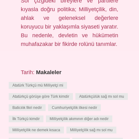
Sol çizgideki bireylere ve partilere
kıyasla doğru politika; Milliyetçilik, din,
ahlak ve geleneksel değerlere
koruyucu bir yaklaşımla siyaseti yaratır.
Bu nedenle, devletin ve hükümetin
muhafazakar bir fikirde rolünü tanımlar.
Tarih:
Makaleler
Atatürk Türkçü mü Milliyetçi mi
Atatürkçü görüşe göre Türk kimdir
Atatürkçülük sağ mı sol mu
Baticılık fikri nedir
Cumhuriyetçilik ilkesi nedir
İlk Türkçü kimdir
Milliyetçilik akımının diğer adı nedir
Milliyetçilik ne demek kısaca
Milliyetçilik sağ mı sol mu