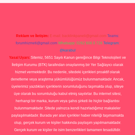
 giriş
Reklam ve İletişim:
E-mail:
backlinkpaneli@gmail.com
Teams:
forumhizmeti@gmail.com
Whatsapp: 0262 606 0 726
Telegram:
@karabul
Yasal Uyarı:
Sitemiz, 5651 Sayılı Kanun gereğince Bilgi Teknolojileri ve
İletişim Kurumu (BTK) tarafından onaylanmış bir Yer Sağlayıcı olarak
hizmet vermektedir. Bu nedenle, sitedeki içerikleri proaktif olarak
denetleme veya araştırma yükümlülüğümüz bulunmamaktadır. Ancak,
üyelerimiz yazdıkları içeriklerin sorumluluğunu taşımakta olup, siteye
üye olarak bu sorumluluğu kabul etmiş sayılırlar. Bu internet sitesi,
herhangi bir marka, kurum veya şahıs şirketi ile hiçbir bağlantısı
bulunmamaktadır. Sitede yalnızca kendi hazırladığımız makaleler
paylaşılmaktadır. Burada yer alan içerikler haber niteliği taşımamakta
olup, gerçek kurum ve kişiler hakkında paylaşım yapılmamaktadır.
Gerçek kurum ve kişiler ile isim benzerlikleri tamamen tesadüfidir.