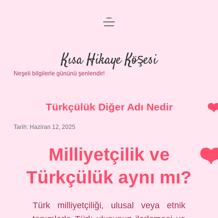
menüyü
Anasayfa
aç
Gizlilik Politikası
Kısa Hikaye Köşesi
Neşeli bilgilerle gününü şenlendir!
Yasal Uyarı
Hakkımızda
Türkçülük Diğer Adı Nedir
Tarih: Haziran 12, 2025
Milliyetçilik ve
Türkçülük aynı mı?
Türk milliyetçiliği, ulusal veya etnik