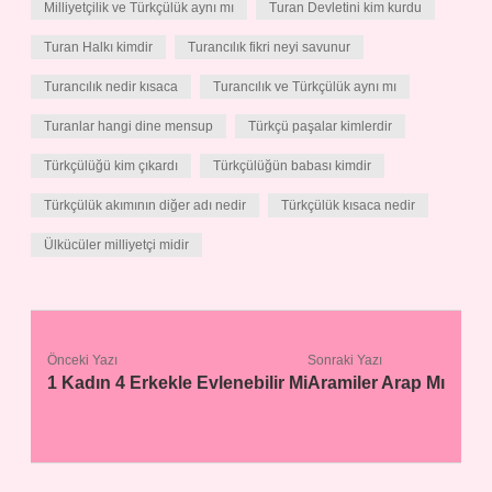
Milliyetçilik ve Türkçülük aynı mı
Turan Devletini kim kurdu
Turan Halkı kimdir
Turancılık fikri neyi savunur
Turancılık nedir kısaca
Turancılık ve Türkçülük aynı mı
Turanlar hangi dine mensup
Türkçü paşalar kimlerdir
Türkçülüğü kim çıkardı
Türkçülüğün babası kimdir
Türkçülük akımının diğer adı nedir
Türkçülük kısaca nedir
Ülkücüler milliyetçi midir
Önceki Yazı
Sonraki Yazı
1 Kadın 4 Erkekle Evlenebilir Mi
Aramiler Arap Mı