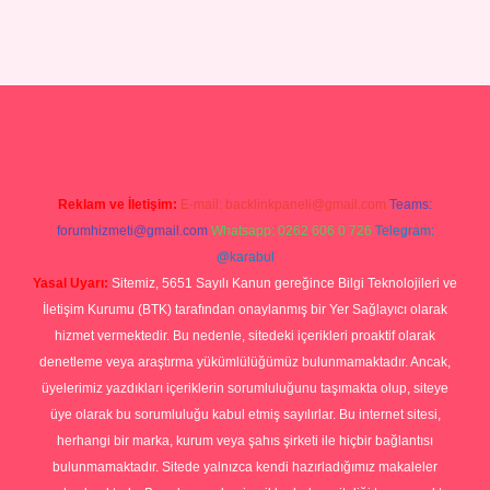
sino giriş
Reklam ve İletişim:
E-mail:
backlinkpaneli@gmail.com
Teams:
forumhizmeti@gmail.com
Whatsapp: 0262 606 0 726
Telegram:
@karabul
Yasal Uyarı:
Sitemiz, 5651 Sayılı Kanun gereğince Bilgi Teknolojileri ve
İletişim Kurumu (BTK) tarafından onaylanmış bir Yer Sağlayıcı olarak
hizmet vermektedir. Bu nedenle, sitedeki içerikleri proaktif olarak
denetleme veya araştırma yükümlülüğümüz bulunmamaktadır. Ancak,
üyelerimiz yazdıkları içeriklerin sorumluluğunu taşımakta olup, siteye
üye olarak bu sorumluluğu kabul etmiş sayılırlar. Bu internet sitesi,
herhangi bir marka, kurum veya şahıs şirketi ile hiçbir bağlantısı
bulunmamaktadır. Sitede yalnızca kendi hazırladığımız makaleler