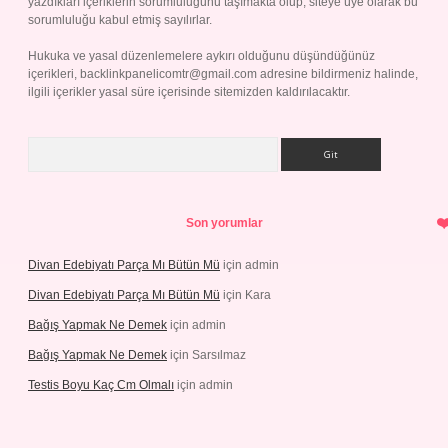
yazdıkları içeriklerin sorumluluğunu taşımakta olup, siteye üye olarak bu
sorumluluğu kabul etmiş sayılırlar.
Hukuka ve yasal düzenlemelere aykırı olduğunu düşündüğünüz
içerikleri,
backlinkpanelicomtr@gmail.com
adresine bildirmeniz halinde,
ilgili içerikler yasal süre içerisinde sitemizden kaldırılacaktır.
Arama
Son yorumlar
Divan Edebiyatı Parça Mı Bütün Mü
için
admin
Divan Edebiyatı Parça Mı Bütün Mü
için
Kara
Bağış Yapmak Ne Demek
için
admin
Bağış Yapmak Ne Demek
için
Sarsılmaz
Testis Boyu Kaç Cm Olmalı
için
admin