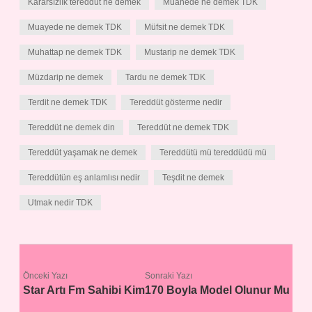
Kararsızlık tereddüt ne demek
Muahede ne demek TDK
Muayede ne demek TDK
Müfsit ne demek TDK
Muhattap ne demek TDK
Mustarip ne demek TDK
Müzdarip ne demek
Tardu ne demek TDK
Terdit ne demek TDK
Tereddüt gösterme nedir
Tereddüt ne demek din
Tereddüt ne demek TDK
Tereddüt yaşamak ne demek
Tereddütü mü tereddüdü mü
Tereddütün eş anlamlısı nedir
Teşdit ne demek
Utmak nedir TDK
Önceki Yazı
Sonraki Yazı
Star Artı Fm Sahibi Kim
170 Boyla Model Olunur Mu