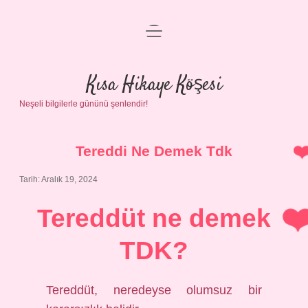
menüyü
Anasayfa
aç
Gizlilik Politikası
Kısa Hikaye Köşesi
Neşeli bilgilerle gününü şenlendir!
Yasal Uyarı
Hakkımızda
Tereddi Ne Demek Tdk
Tarih: Aralık 19, 2024
Tereddüt ne demek
TDK?
Tereddüt, neredeyse olumsuz bir