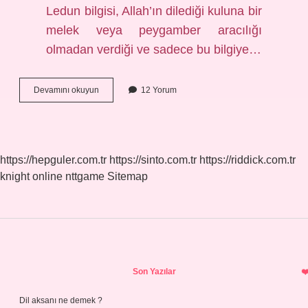
Ledun bilgisi, Allah’ın dilediği kuluna bir
melek veya peygamber aracılığı
olmadan verdiği ve sadece bu bilgiye…
Nücum
Devamını okuyun
12 Yorum
Ne
Demek
Anlami
https://hepguler.com.tr
https://sinto.com.tr
https://riddick.com.tr
knight online
nttgame
Sitemap
Sidebar
Son Yazılar
Dil aksanı ne demek ?