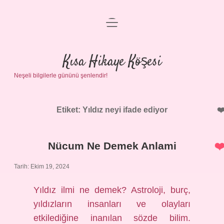
menüyü
Anasayfa
aç
Gizlilik Politikası
Kısa Hikaye Köşesi
Neşeli bilgilerle gününü şenlendir!
Yasal Uyarı
Hakkımızda
Etiket:
Yıldız neyi ifade ediyor
Nücum Ne Demek Anlami
Tarih: Ekim 19, 2024
Yıldız ilmi ne demek? Astroloji, burç,
yıldızların insanları ve olayları
etkilediğine inanılan sözde bilim.