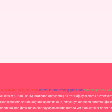
:
backlinkpaneli@gmail.com
Teams:
forumhizmeti@gmail.com
Whatsapp: 0262 606
ve İletişim Kurumu (BTK) tarafından onaylanmış bir Yer Sağlayıcı olarak hizmet verm
rı içeriklerin sorumluluğunu taşımakta olup, siteye üye olarak bu sorumluluğu kabul
a kendi hazırladığımız makaleler paylaşılmaktadır. Burada yer alan içerikler haber 