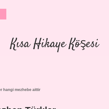
Kısa Hikaye Köşesi
er hangi mezhebe aittir