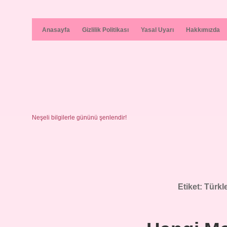
Anasayfa
Gizlilik Politikası
Yasal Uyarı
Hakkımızda
Neşeli bilgilerle gününü şenlendir!
Etiket:
Türkl