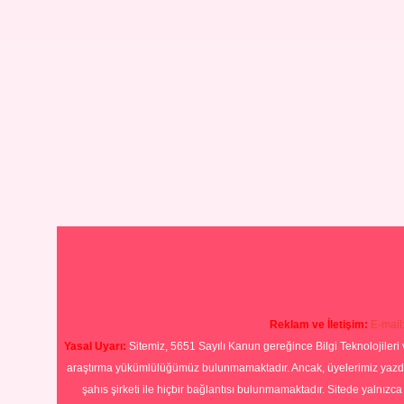
Reklam ve İletişim:
E-mail
Yasal Uyarı:
Sitemiz, 5651 Sayılı Kanun gereğince Bilgi Teknolojileri 
araştırma yükümlülüğümüz bulunmamaktadır. Ancak, üyelerimiz yazdıkla
şahıs şirketi ile hiçbir bağlantısı bulunmamaktadır. Sitede yalnızc