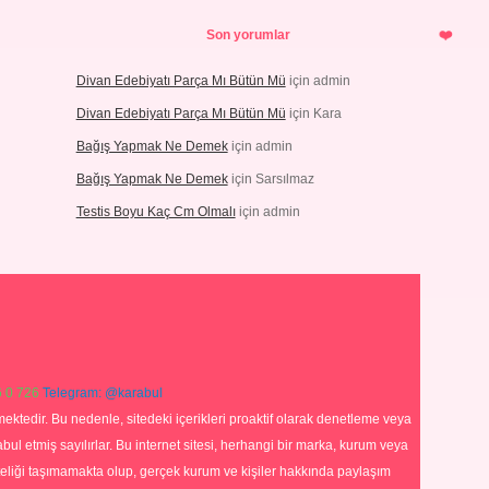
Son yorumlar
Divan Edebiyatı Parça Mı Bütün Mü
için
admin
Divan Edebiyatı Parça Mı Bütün Mü
için
Kara
Bağış Yapmak Ne Demek
için
admin
Bağış Yapmak Ne Demek
için
Sarsılmaz
Testis Boyu Kaç Cm Olmalı
için
admin
 0 726
Telegram: @karabul
ektedir. Bu nedenle, sitedeki içerikleri proaktif olarak denetleme veya
 etmiş sayılırlar. Bu internet sitesi, herhangi bir marka, kurum veya
niteliği taşımamakta olup, gerçek kurum ve kişiler hakkında paylaşım