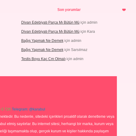
Son yorumlar
Divan Edebiyatı Parça Mı Bütün Mü
için
admin
Divan Edebiyatı Parça Mı Bütün Mü
için
Kara
Bağış Yapmak Ne Demek
için
admin
Bağış Yapmak Ne Demek
için
Sarsılmaz
Testis Boyu Kaç Cm Olmalı
için
admin
 0 726
Telegram: @karabul
ektedir. Bu nedenle, sitedeki içerikleri proaktif olarak denetleme veya
 etmiş sayılırlar. Bu internet sitesi, herhangi bir marka, kurum veya
niteliği taşımamakta olup, gerçek kurum ve kişiler hakkında paylaşım