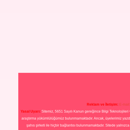
Reklam ve İletişim:
E-mail
Yasal Uyarı:
Sitemiz, 5651 Sayılı Kanun gereğince Bilgi Teknolojileri 
araştırma yükümlülüğümüz bulunmamaktadır. Ancak, üyelerimiz yazdıkla
şahıs şirketi ile hiçbir bağlantısı bulunmamaktadır. Sitede yalnızc