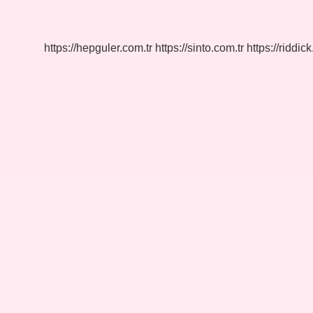
Bahçesi
Ne
Zaman
Açıldı
https://hepguler.com.tr
https://sinto.com.tr
https://riddic