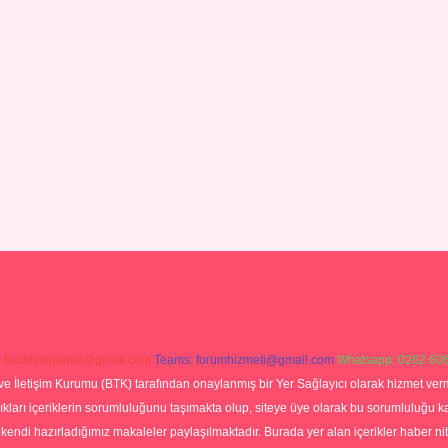
:
backlinkpaneli@gmail.com
Teams:
forumhizmeti@gmail.com
Whatsapp: 0262 606
ve İletişim Kurumu (BTK) tarafından onaylanmış bir Yer Sağlayıcı olarak hizmet verm
rı içeriklerin sorumluluğunu taşımakta olup, siteye üye olarak bu sorumluluğu kabul
a kendi hazırladığımız makaleler paylaşılmaktadır. Burada yer alan içerikler haber 