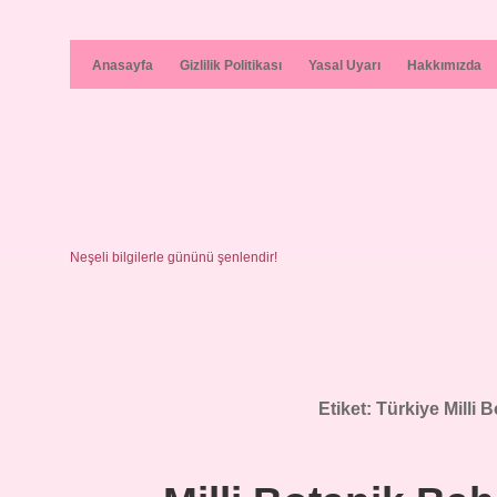
Anasayfa
Gizlilik Politikası
Yasal Uyarı
Hakkımızda
Neşeli bilgilerle gününü şenlendir!
Etiket:
Türkiye Milli 