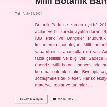
Milli Botanik Ba
Tarih: Aralık 19, 2024
Botanik Parkı ne zaman açıldı? 201
açılan ve bir süredir ayakta duran “B
İBB Park ve Bahçeler Müdürlükleri
kullanımına sunuluyor. Milli botan
yapabilirsiniz, anaokulları da var. A
fazla çeşitlilik ve bilgi var. Sadec
öneririz. Milli botanik bahçesi’nde ne
koruma önlemleri alır. Biyolojik çeş
sözleşmeleri takip eder. Her koleksi
materyali toplar ve tanımlar.…
Milli
Devamını okuyun
Yorum Bırak
Botanik