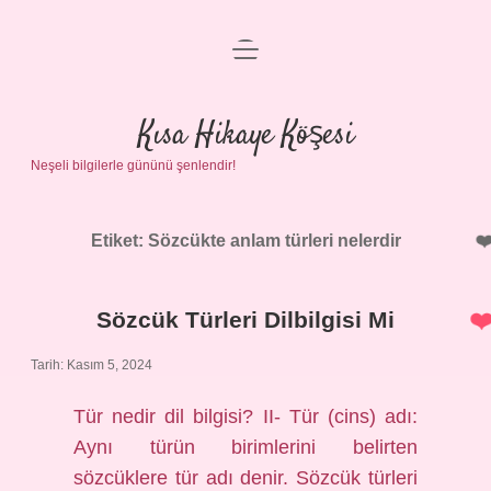
menüyü
Anasayfa
aç
Gizlilik Politikası
Kısa Hikaye Köşesi
Neşeli bilgilerle gününü şenlendir!
Yasal Uyarı
Hakkımızda
Etiket:
Sözcükte anlam türleri nelerdir
Sözcük Türleri Dilbilgisi Mi
Tarih: Kasım 5, 2024
Tür nedir dil bilgisi? II- Tür (cins) adı:
Aynı türün birimlerini belirten
sözcüklere tür adı denir. Sözcük türleri