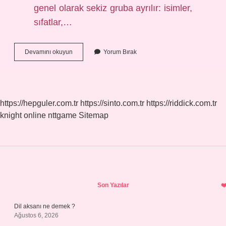
genel olarak sekiz gruba ayrılır: isimler,
sıfatlar,…
Sözcük
Devamını okuyun
Yorum Bırak
Türleri
Dilbilgisi
Mi
https://hepguler.com.tr
https://sinto.com.tr
https://riddick.com.tr
knight online
nttgame
Sitemap
Sidebar
Son Yazılar
Dil aksanı ne demek ?
Ağustos 6, 2026