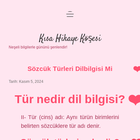
menüyü
Anasayfa
aç
Gizlilik Politikası
Kısa Hikaye Köşesi
Neşeli bilgilerle gününü şenlendir!
Yasal Uyarı
Hakkımızda
Sözcük Türleri Dilbilgisi Mi
Tarih: Kasım 5, 2024
Tür nedir dil bilgisi?
II- Tür (cins) adı: Aynı türün birimlerini
belirten sözcüklere tür adı denir.