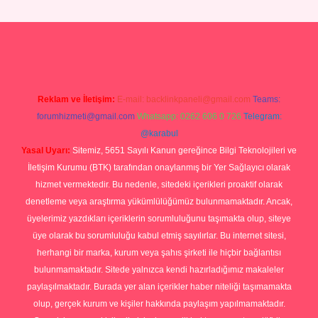
 giriş
Reklam ve İletişim:
E-mail:
backlinkpaneli@gmail.com
Teams:
forumhizmeti@gmail.com
Whatsapp: 0262 606 0 726
Telegram:
@karabul
Yasal Uyarı:
Sitemiz, 5651 Sayılı Kanun gereğince Bilgi Teknolojileri ve
İletişim Kurumu (BTK) tarafından onaylanmış bir Yer Sağlayıcı olarak
hizmet vermektedir. Bu nedenle, sitedeki içerikleri proaktif olarak
denetleme veya araştırma yükümlülüğümüz bulunmamaktadır. Ancak,
üyelerimiz yazdıkları içeriklerin sorumluluğunu taşımakta olup, siteye
üye olarak bu sorumluluğu kabul etmiş sayılırlar. Bu internet sitesi,
herhangi bir marka, kurum veya şahıs şirketi ile hiçbir bağlantısı
bulunmamaktadır. Sitede yalnızca kendi hazırladığımız makaleler
paylaşılmaktadır. Burada yer alan içerikler haber niteliği taşımamakta
olup, gerçek kurum ve kişiler hakkında paylaşım yapılmamaktadır.