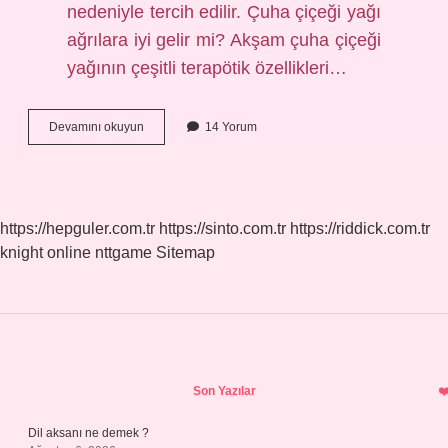
nedeniyle tercih edilir. Çuha çiçeği yağı
ağrılara iyi gelir mi? Akşam çuha çiçeği
yağının çeşitli terapötik özellikleri…
Çuha
Devamını okuyun
14 Yorum
Çiçeği
Yağı
Saç
Için
Nasıl
https://hepguler.com.tr
https://sinto.com.tr
https://riddick.com.tr
Kullanılır
knight online
nttgame
Sitemap
Sidebar
Son Yazılar
Dil aksanı ne demek ?