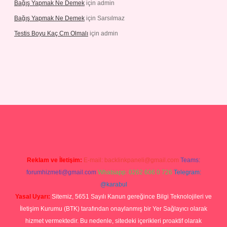
Bağış Yapmak Ne Demek
için
admin
Bağış Yapmak Ne Demek
için
Sarsılmaz
Testis Boyu Kaç Cm Olmalı
için
admin
no giriş
Reklam ve İletişim:
E-mail:
backlinkpaneli@gmail.com
Teams:
forumhizmeti@gmail.com
Whatsapp: 0262 606 0 726
Telegram:
@karabul
Yasal Uyarı:
Sitemiz, 5651 Sayılı Kanun gereğince Bilgi Teknolojileri ve
İletişim Kurumu (BTK) tarafından onaylanmış bir Yer Sağlayıcı olarak
hizmet vermektedir. Bu nedenle, sitedeki içerikleri proaktif olarak