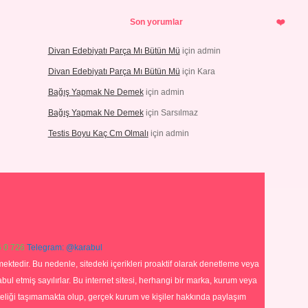
Son yorumlar
Divan Edebiyatı Parça Mı Bütün Mü
için
admin
Divan Edebiyatı Parça Mı Bütün Mü
için
Kara
Bağış Yapmak Ne Demek
için
admin
Bağış Yapmak Ne Demek
için
Sarsılmaz
Testis Boyu Kaç Cm Olmalı
için
admin
 0 726
Telegram: @karabul
ektedir. Bu nedenle, sitedeki içerikleri proaktif olarak denetleme veya
 etmiş sayılırlar. Bu internet sitesi, herhangi bir marka, kurum veya
niteliği taşımamakta olup, gerçek kurum ve kişiler hakkında paylaşım