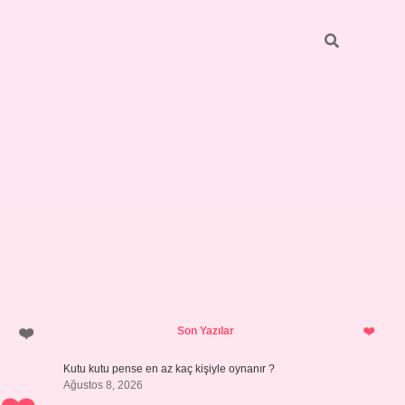
Sidebar
vdcasino giriş
Son Yazılar
Kutu kutu pense en az kaç kişiyle oynanır ?
Ağustos 8, 2026