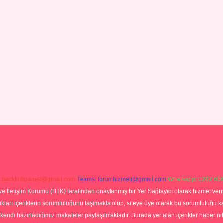
:
backlinkpaneli@gmail.com
Teams:
forumhizmeti@gmail.com
Whatsapp: 0262 606
ve İletişim Kurumu (BTK) tarafından onaylanmış bir Yer Sağlayıcı olarak hizmet verm
rı içeriklerin sorumluluğunu taşımakta olup, siteye üye olarak bu sorumluluğu kabul
a kendi hazırladığımız makaleler paylaşılmaktadır. Burada yer alan içerikler haber 