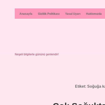
Anasayfa
Gizlilik Politikası
Yasal Uyarı
Hakkımızda
Neşeli bilgilerle gününü şenlendir!
Etiket:
Soğuğa ka