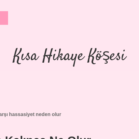
Kısa Hikaye Köşesi
rşı hassasiyet neden olur