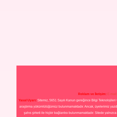
Reklam ve İletişim:
E-mail
Yasal Uyarı:
Sitemiz, 5651 Sayılı Kanun gereğince Bilgi Teknolojileri 
araştırma yükümlülüğümüz bulunmamaktadır. Ancak, üyelerimiz yazdıkla
şahıs şirketi ile hiçbir bağlantısı bulunmamaktadır. Sitede yalnızc