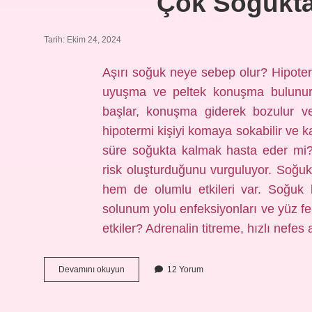
Çok Soğukta
Tarih: Ekim 24, 2024
Aşırı soğuk neye sebep olur? Hipotermi
uyuşma ve peltek konuşma bulunur. 
başlar, konuşma giderek bozulur ve
hipotermi kişiyi komaya sokabilir ve 
süre soğukta kalmak hasta eder mi? 
risk oluşturduğunu vurguluyor. Soğu
hem de olumlu etkileri var. Soğuk 
solunum yolu enfeksiyonları ve yüz fe
etkiler? Adrenalin titreme, hızlı nefe
Çok
Devamını okuyun
12 Yorum
Soğukta
Kalınca
Ne