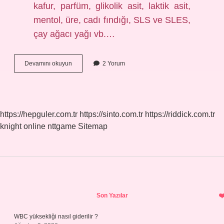
kafur, parfüm, glikolik asit, laktik asit,
mentol, üre, cadı fındığı, SLS ve SLES,
çay ağacı yağı vb.…
Rozalı
Devamını okuyun
2 Yorum
Ciltler
Niacinamide
Kullanabilir
Mi
https://hepguler.com.tr
https://sinto.com.tr
https://riddick.com.tr
knight online
nttgame
Sitemap
Sidebar
Son Yazılar
WBC yüksekliği nasıl giderilir ?