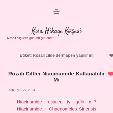
menüyü
Anasayfa
aç
Gizlilik Politikası
Kısa Hikaye Köşesi
Neşeli bilgilerle gününü şenlendir!
Yasal Uyarı
Hakkımızda
Etiket:
Rozalı cilde dermapen yapılır mı
Rozalı Ciltler Niacinamide Kullanabilir
Mi
Tarih: Eylül 27, 2024
Niacinamide rosacea iyi gelir mi?
Niacinamide + Chaenomeles Sinensis