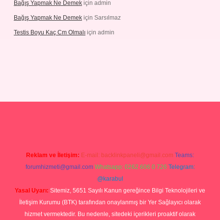
Bağış Yapmak Ne Demek
için
admin
Bağış Yapmak Ne Demek
için
Sarsılmaz
Testis Boyu Kaç Cm Olmalı
için
admin
casino giriş
Reklam ve İletişim:
E-mail:
backlinkpaneli@gmail.com
Teams:
forumhizmeti@gmail.com
Whatsapp: 0262 606 0 726
Telegram:
@karabul
Yasal Uyarı:
Sitemiz, 5651 Sayılı Kanun gereğince Bilgi Teknolojileri ve
İletişim Kurumu (BTK) tarafından onaylanmış bir Yer Sağlayıcı olarak
hizmet vermektedir. Bu nedenle, sitedeki içerikleri proaktif olarak