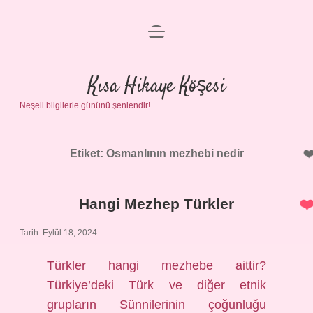
menüyü
Anasayfa
aç
Gizlilik Politikası
Kısa Hikaye Köşesi
Neşeli bilgilerle gününü şenlendir!
Yasal Uyarı
Hakkımızda
Etiket:
Osmanlının mezhebi nedir
Hangi Mezhep Türkler
Tarih: Eylül 18, 2024
Türkler hangi mezhebe aittir?
Türkiye’deki Türk ve diğer etnik
grupların Sünnilerinin çoğunluğu