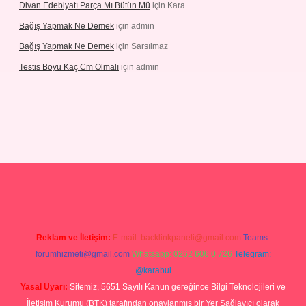
Divan Edebiyatı Parça Mı Bütün Mü
için
Kara
Bağış Yapmak Ne Demek
için
admin
Bağış Yapmak Ne Demek
için
Sarsılmaz
Testis Boyu Kaç Cm Olmalı
için
admin
ino giriş
Reklam ve İletişim:
E-mail:
backlinkpaneli@gmail.com
Teams:
forumhizmeti@gmail.com
Whatsapp: 0262 606 0 726
Telegram:
@karabul
Yasal Uyarı:
Sitemiz, 5651 Sayılı Kanun gereğince Bilgi Teknolojileri ve
İletişim Kurumu (BTK) tarafından onaylanmış bir Yer Sağlayıcı olarak