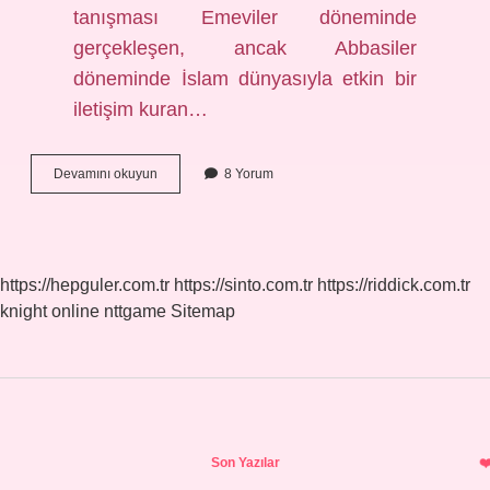
tanışması Emeviler döneminde
gerçekleşen, ancak Abbasiler
döneminde İslam dünyasıyla etkin bir
iletişim kuran…
Hangi
Devamını okuyun
8 Yorum
Mezhep
Türkler
https://hepguler.com.tr
https://sinto.com.tr
https://riddick.com.tr
knight online
nttgame
Sitemap
Sidebar
Son Yazılar