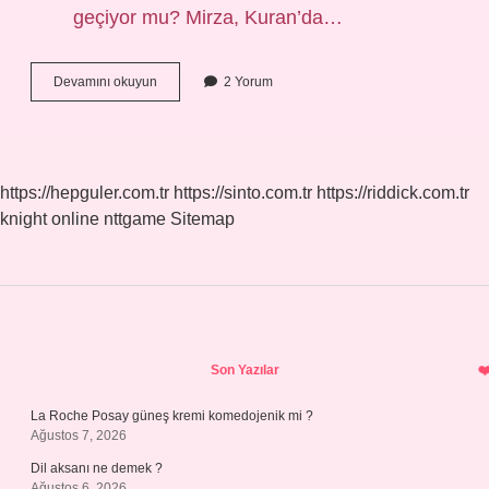
geçiyor mu? Mirza, Kuran’da…
Mirza
Devamını okuyun
2 Yorum
Ismi
Kürtçe
Mi
https://hepguler.com.tr
https://sinto.com.tr
https://riddick.com.tr
knight online
nttgame
Sitemap
Sidebar
Son Yazılar
La Roche Posay güneş kremi komedojenik mi ?
Ağustos 7, 2026
Dil aksanı ne demek ?
Ağustos 6, 2026