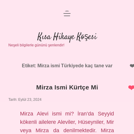
menüyü
Anasayfa
aç
Gizlilik Politikası
Kısa Hikaye Köşesi
Neşeli bilgilerle gününü şenlendir!
Yasal Uyarı
Hakkımızda
Etiket:
Mirza ismi Türkiyede kaç tane var
Mirza Ismi Kürtçe Mi
Tarih: Eylül 23, 2024
Mirza Alevi ismi mi? İran’da Seyyid
kökenli ailelere Aleviler, Hüseyniler, Mir
veya Mirza da denilmektedir. Mirza