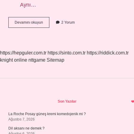
Aynı…
Kuru
Devamını okuyun
2 Yorum
Karanfil
Nasıl
Kullanılır
https://hepguler.com.tr
https://sinto.com.tr
https://riddick.com.tr
knight online
nttgame
Sitemap
Sidebar
Son Yazılar
La Roche Posay güneş kremi komedojenik mi ?
Ağustos 7, 2026
Dil aksanı ne demek ?
Ağustos 6, 2026