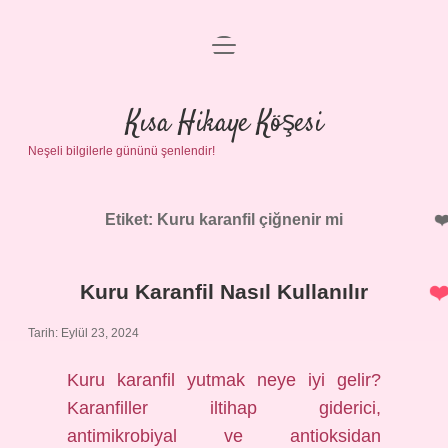
menüyü
Anasayfa
aç
Gizlilik Politikası
Kısa Hikaye Köşesi
Neşeli bilgilerle gününü şenlendir!
Yasal Uyarı
Hakkımızda
Etiket:
Kuru karanfil çiğnenir mi
Kuru Karanfil Nasıl Kullanılır
Tarih: Eylül 23, 2024
Kuru karanfil yutmak neye iyi gelir?
Karanfiller iltihap giderici,
antimikrobiyal ve antioksidan