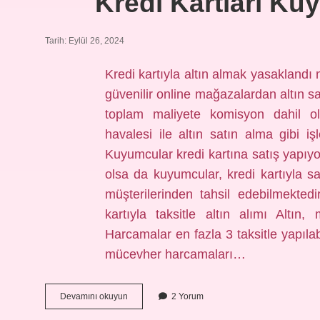
Kredi Kartları Ku
Tarih: Eylül 26, 2024
Kredi kartıyla altın almak yasaklandı
güvenilir online mağazalardan altın
toplam maliyete komisyon dahil ol
havalesi ile altın satın alma gibi i
Kuyumcular kredi kartına satış yapıy
olsa da kuyumcular, kredi kartıyla sa
müşterilerinden tahsil edebilmektedi
kartıyla taksitle altın alımı Altın
Harcamalar en fazla 3 taksitle yapılabi
mücevher harcamaları…
Kredi
Devamını okuyun
2 Yorum
Kartları