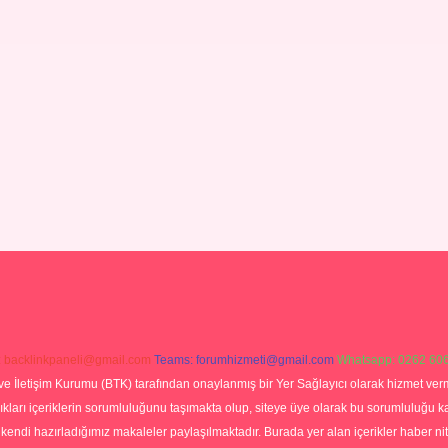
:
backlinkpaneli@gmail.com
Teams:
forumhizmeti@gmail.com
Whatsapp: 0262 606
ve İletişim Kurumu (BTK) tarafından onaylanmış bir Yer Sağlayıcı olarak hizmet verm
rı içeriklerin sorumluluğunu taşımakta olup, siteye üye olarak bu sorumluluğu kabul
a kendi hazırladığımız makaleler paylaşılmaktadır. Burada yer alan içerikler haber 