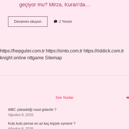
geçiyor mu? Mirza, Kuran’da…
Mirza
Devamını okuyun
2 Yorum
Ismi
Kürtçe
Mi
https://hepguler.com.tr
https://sinto.com.tr
https://riddick.com.tr
knight online
nttgame
Sitemap
Sidebar
Son Yazılar
WBC yüksekliği nasıl giderilir ?
Ağustos 9, 2026
Kutu kutu pense en az kaç kişiyle oynanır ?
Ağustos 8, 2026