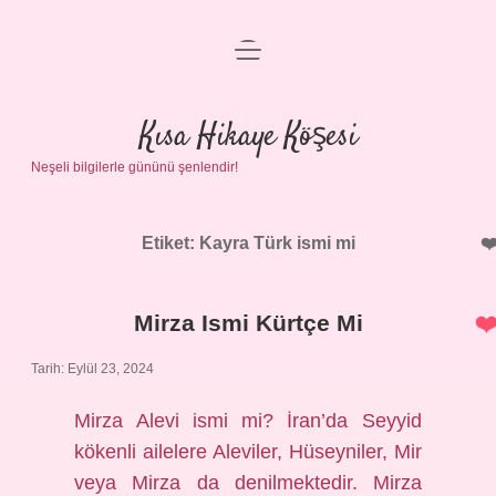
menüyü
Anasayfa
aç
Gizlilik Politikası
Kısa Hikaye Köşesi
Neşeli bilgilerle gününü şenlendir!
Yasal Uyarı
Hakkımızda
Etiket:
Kayra Türk ismi mi
Mirza Ismi Kürtçe Mi
Tarih: Eylül 23, 2024
Mirza Alevi ismi mi? İran’da Seyyid
kökenli ailelere Aleviler, Hüseyniler, Mir
veya Mirza da denilmektedir. Mirza