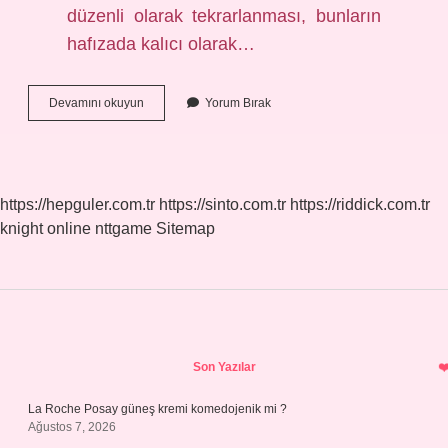
düzenli olarak tekrarlanması, bunların
hafızada kalıcı olarak…
Kalıcı
Devamını okuyun
Yorum Bırak
Olma
Nedir
https://hepguler.com.tr
https://sinto.com.tr
https://riddick.com.tr
knight online
nttgame
Sitemap
Sidebar
Son Yazılar
La Roche Posay güneş kremi komedojenik mi ?
Ağustos 7, 2026