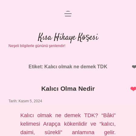
menüyü
Anasayfa
aç
Gizlilik Politikası
Kısa Hikaye Köşesi
Neşeli bilgilerle gününü şenlendir!
Yasal Uyarı
Hakkımızda
Etiket:
Kalıcı olmak ne demek TDK
Kalıcı Olma Nedir
Tarih: Kasım 5, 2024
Kalıcı olmak ne demek TDK? “Bâki”
kelimesi Arapça kökenlidir ve “kalıcı,
daimi, sürekli” anlamına gelir.