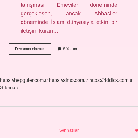
tanışması Emeviler döneminde
gerçekleşen, ancak Abbasiler
döneminde İslam dünyasıyla etkin bir
iletişim kuran…
Hangi
Devamını okuyun
8 Yorum
Mezhep
Türkler
https://hepguler.com.tr
https://sinto.com.tr
https://riddick.com.tr
Sitemap
Sidebar
Son Yazılar