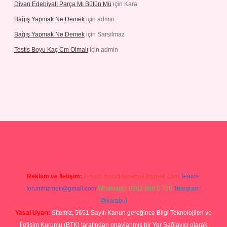
Divan Edebiyatı Parça Mı Bütün Mü
için
Kara
Bağış Yapmak Ne Demek
için
admin
Bağış Yapmak Ne Demek
için
Sarsılmaz
Testis Boyu Kaç Cm Olmalı
için
admin
no giriş
Reklam ve İletişim:
E-mail:
backlinkpaneli@gmail.com
Teams:
forumhizmeti@gmail.com
Whatsapp: 0262 606 0 726
Telegram:
@karabul
Yasal Uyarı:
Sitemiz, 5651 Sayılı Kanun gereğince Bilgi Teknolojileri ve
İletişim Kurumu (BTK) tarafından onaylanmış bir Yer Sağlayıcı olarak