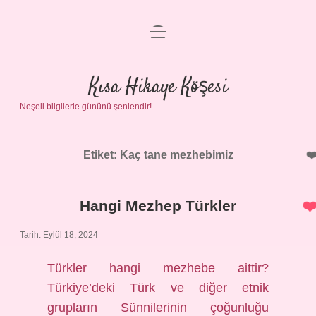
menüyü
Anasayfa
aç
Gizlilik Politikası
Kısa Hikaye Köşesi
Neşeli bilgilerle gününü şenlendir!
Yasal Uyarı
Hakkımızda
Etiket:
Kaç tane mezhebimiz
Hangi Mezhep Türkler
Tarih: Eylül 18, 2024
Türkler hangi mezhebe aittir?
Türkiye’deki Türk ve diğer etnik
grupların Sünnilerinin çoğunluğu