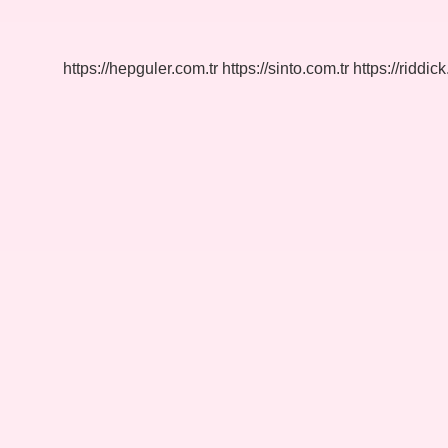
Kadar
Sürede
Haşlanır
https://hepguler.com.tr
https://sinto.com.tr
https://riddic