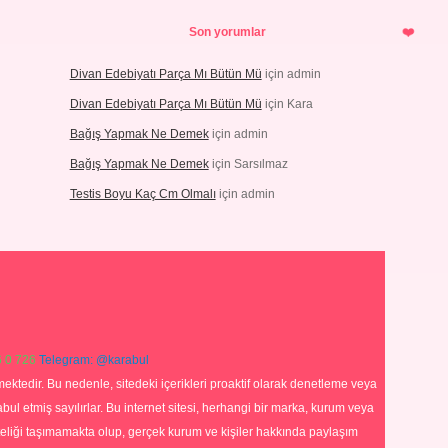
Son yorumlar
Divan Edebiyatı Parça Mı Bütün Mü
için
admin
Divan Edebiyatı Parça Mı Bütün Mü
için
Kara
Bağış Yapmak Ne Demek
için
admin
Bağış Yapmak Ne Demek
için
Sarsılmaz
Testis Boyu Kaç Cm Olmalı
için
admin
 0 726
Telegram: @karabul
ektedir. Bu nedenle, sitedeki içerikleri proaktif olarak denetleme veya
 etmiş sayılırlar. Bu internet sitesi, herhangi bir marka, kurum veya
niteliği taşımamakta olup, gerçek kurum ve kişiler hakkında paylaşım