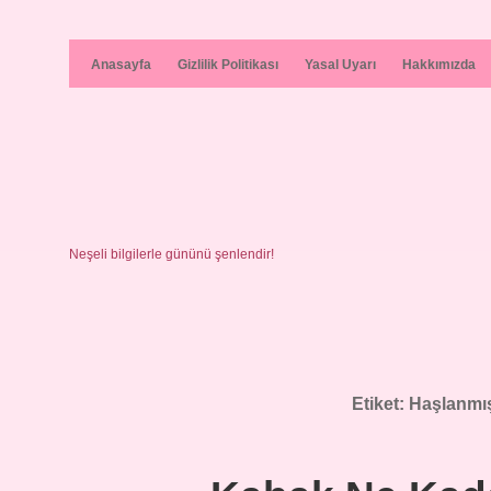
Anasayfa
Gizlilik Politikası
Yasal Uyarı
Hakkımızda
Neşeli bilgilerle gününü şenlendir!
Etiket:
Haşlanmı