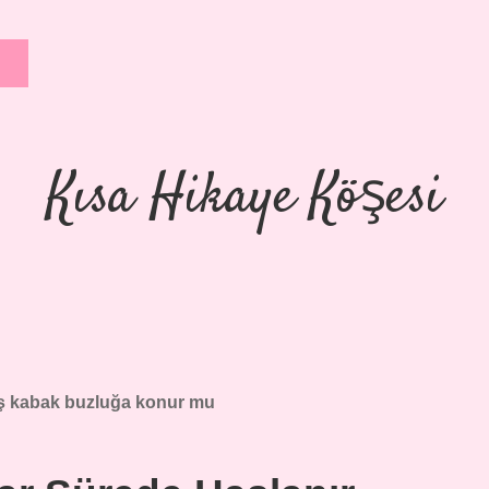
Kısa Hikaye Köşesi
ş kabak buzluğa konur mu