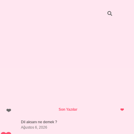
Sidebar
vdcasino giriş
Son Yazılar
Dil aksanı ne demek ?
Ağustos 6, 2026