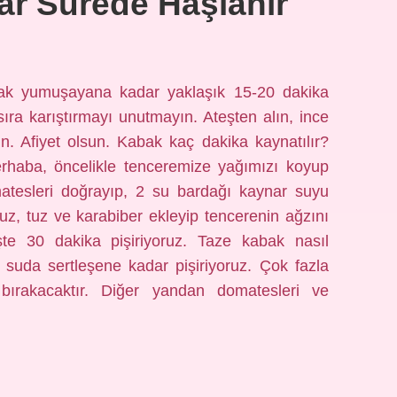
r Sürede Haşlanır
ak yumuşayana kadar yaklaşık 15-20 dakika
sıra karıştırmayı unutmayın. Ateşten alın, ince
in. Afiyet olsun. Kabak kaç dakika kaynatılır?
Merhaba, öncelikle tenceremize yağımızı koyup
atesleri doğrayıp, 2 su bardağı kaynar suyu
ruz, tuz ve karabiber ekleyip tencerenin ağzını
şte 30 dakika pişiriyoruz. Taze kabak nasıl
 suda sertleşene kadar pişiriyoruz. Çok fazla
 bırakacaktır. Diğer yandan domatesleri ve