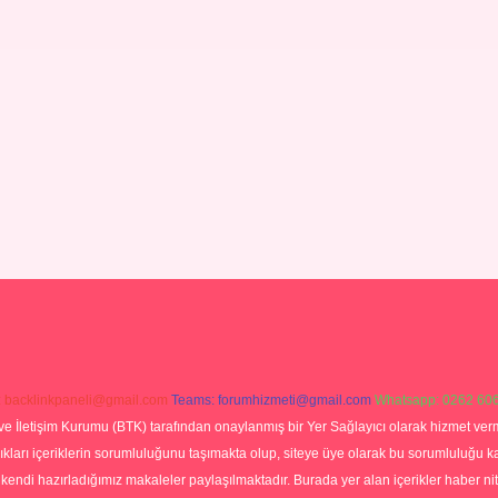
:
backlinkpaneli@gmail.com
Teams:
forumhizmeti@gmail.com
Whatsapp: 0262 606
ve İletişim Kurumu (BTK) tarafından onaylanmış bir Yer Sağlayıcı olarak hizmet verm
rı içeriklerin sorumluluğunu taşımakta olup, siteye üye olarak bu sorumluluğu kabul
a kendi hazırladığımız makaleler paylaşılmaktadır. Burada yer alan içerikler haber 