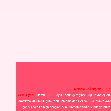
Reklam ve İletişim:
E-mail
Yasal Uyarı:
Sitemiz, 5651 Sayılı Kanun gereğince Bilgi Teknolojileri 
araştırma yükümlülüğümüz bulunmamaktadır. Ancak, üyelerimiz yazdıkla
şahıs şirketi ile hiçbir bağlantısı bulunmamaktadır. Sitede yalnızc