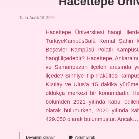
Hacettepe Üniv
Tarih: Aralık 19, 2024
Hacettepe Üniversitesi hangi iller
TürkiyeKampüsBalâ Kemal Şahin 
Beşevler Kampüsü Polatlı Kampüs
hangi ilçededir? Hacettepe, Ankara’nın
ve Samanpazarı ilçeleri arasında y
ilçede? Sıhhiye Tıp Fakültesi kampü
Kızılay ve Ulus’a 15 dakika yürüme 
oldukça merkezi bir konumdadır. Ha
bölümden 2021 yılında kabul edile
olarak bulunurken, 2020 yılında ka
429.050 olarak bulunmuştur. Ancak…
Hacettepe
Devamını okuyun
Yorum Bırak