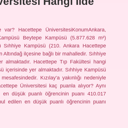
ersitesi Hangi Ilde
de var? Hacettepe ÜniversitesiKonumAnkara,
Kampüsü Beytepe Kampüsü (5.877.628 m²)
ü Sıhhiye Kampüsü (210. Ankara Hacettepe
 Altındağ ilçesine bağlı bir mahalledir. Sıhhiye
er almaktadır. Hacettepe Tıp Fakültesi hangi
sü içerisinde yer almaktadır. Sıhhiye Kampüsü
mesafesindedir. Kızılay’a yakınlığı nedeniyle
cettepe Üniversitesi kaç puanla alıyor? Aynı
n en düşük puanlı öğrencinin puanı 410.017
bul edilen en düşük puanlı öğrencinin puanı