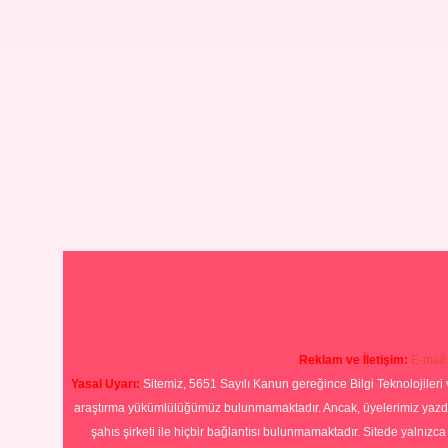
Reklam ve İletişim:
E-mail
Yasal Uyarı:
Sitemiz, 5651 Sayılı Kanun gereğince Bilgi Teknolojileri 
araştırma yükümlülüğümüz bulunmamaktadır. Ancak, üyelerimiz yazdıkla
şahıs şirketi ile hiçbir bağlantısı bulunmamaktadır. Sitede yalnızc