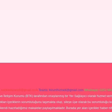
:
backlinkpaneli@gmail.com
Teams:
forumhizmeti@gmail.com
Whatsapp: 0262 606
ve İletişim Kurumu (BTK) tarafından onaylanmış bir Yer Sağlayıcı olarak hizmet verm
rı içeriklerin sorumluluğunu taşımakta olup, siteye üye olarak bu sorumluluğu kabul
a kendi hazırladığımız makaleler paylaşılmaktadır. Burada yer alan içerikler haber 