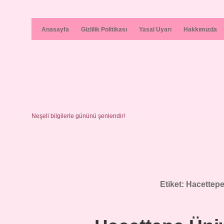
Anasayfa
Gizlilik Politikası
Yasal Uyarı
Hakkımızda
Neşeli bilgilerle gününü şenlendir!
Etiket:
Hacettepe 