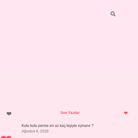
Sidebar
vdcasino giriş
Son Yazılar
Kutu kutu pense en az kaç kişiyle oynanır ?
Ağustos 8, 2026