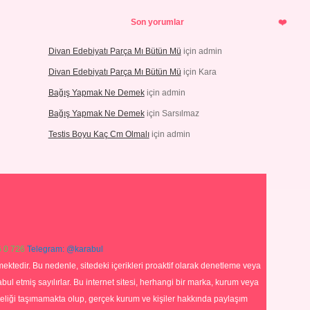
Son yorumlar
Divan Edebiyatı Parça Mı Bütün Mü
için
admin
Divan Edebiyatı Parça Mı Bütün Mü
için
Kara
Bağış Yapmak Ne Demek
için
admin
Bağış Yapmak Ne Demek
için
Sarsılmaz
Testis Boyu Kaç Cm Olmalı
için
admin
 0 726
Telegram: @karabul
ektedir. Bu nedenle, sitedeki içerikleri proaktif olarak denetleme veya
 etmiş sayılırlar. Bu internet sitesi, herhangi bir marka, kurum veya
niteliği taşımamakta olup, gerçek kurum ve kişiler hakkında paylaşım