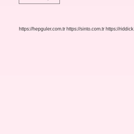
Üniversitesi
Hangi
Ilde
https://hepguler.com.tr
https://sinto.com.tr
https://riddic