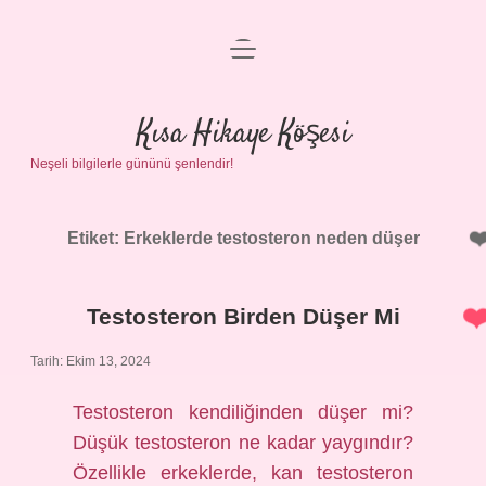
menüyü
Anasayfa
aç
Gizlilik Politikası
Kısa Hikaye Köşesi
Neşeli bilgilerle gününü şenlendir!
Yasal Uyarı
Hakkımızda
Etiket:
Erkeklerde testosteron neden düşer
Testosteron Birden Düşer Mi
Tarih: Ekim 13, 2024
Testosteron kendiliğinden düşer mi?
Düşük testosteron ne kadar yaygındır?
Özellikle erkeklerde, kan testosteron