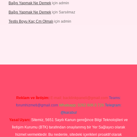
Bağış Yapmak Ne Demek
için
admin
Bağış Yapmak Ne Demek
için
Sarsılmaz
Testis Boyu Kaç Cm Olmalı
için
admin
ş
Reklam ve İletişim:
E-mail:
backlinkpaneli@gmail.com
Teams:
forumhizmeti@gmail.com
Whatsapp: 0262 606 0 726
Telegram:
@karabul
Yasal Uyarı:
Sitemiz, 5651 Sayılı Kanun gereğince Bilgi Teknolojileri ve
İletişim Kurumu (BTK) tarafından onaylanmış bir Yer Sağlayıcı olarak
hizmet vermektedir. Bu nedenle, sitedeki içerikleri proaktif olarak