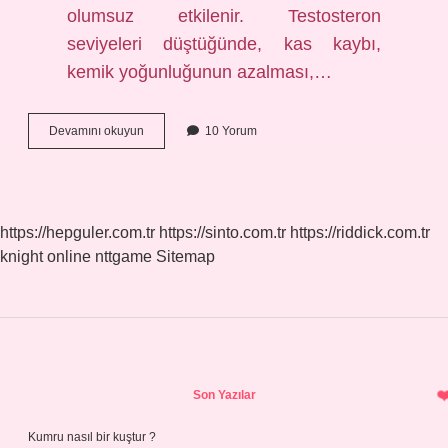
olumsuz etkilenir. Testosteron
seviyeleri düştüğünde, kas kaybı,
kemik yoğunluğunun azalması,…
Testosteron
Devamını okuyun
10 Yorum
Birden
Düşer
Mi
https://hepguler.com.tr
https://sinto.com.tr
https://riddick.com.tr
knight online
nttgame
Sitemap
Sidebar
Son Yazılar
Kumru nasıl bir kuştur ?