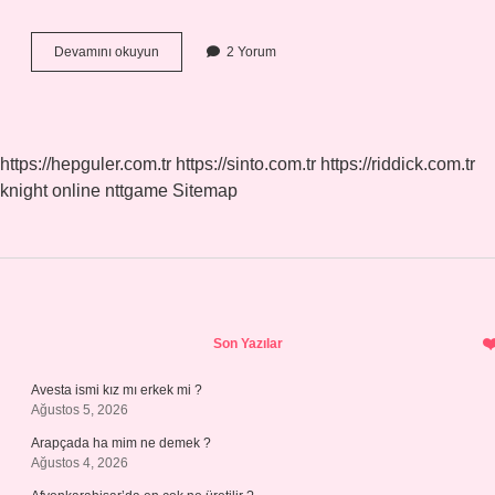
Enjektör
Devamını okuyun
2 Yorum
Iğnesi
Neye
Yarar
https://hepguler.com.tr
https://sinto.com.tr
https://riddick.com.tr
knight online
nttgame
Sitemap
Sidebar
Son Yazılar
Avesta ismi kız mı erkek mi ?
Ağustos 5, 2026
Arapçada ha mim ne demek ?
Ağustos 4, 2026