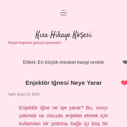
menüyü
Anasayfa
aç
Gizlilik Politikası
Kısa Hikaye Köşesi
Neşeli bilgilerle gününü şenlendir!
Yasal Uyarı
Hakkımızda
Etiket:
En büyük intraket hangi renktir
Enjektör Iğnesi Neye Yarar
Tarih: Eylül 19, 2024
Enjektör iğne ne işe yarar? Bu, sıvıyı
çekmek ve vücuda enjekte etmek için
kullanılan bir pistona bağlı içi boş bir