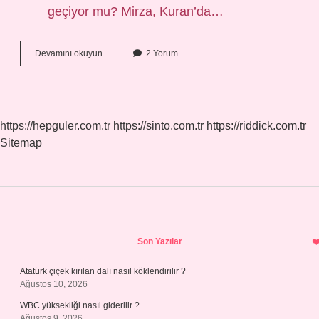
geçiyor mu? Mirza, Kuran’da…
Mirza
Devamını okuyun
2 Yorum
Ismi
Kürtçe
Mi
https://hepguler.com.tr
https://sinto.com.tr
https://riddick.com.tr
Sitemap
Sidebar
Son Yazılar
Atatürk çiçek kırılan dalı nasıl köklendirilir ?
Ağustos 10, 2026
WBC yüksekliği nasıl giderilir ?
Ağustos 9, 2026