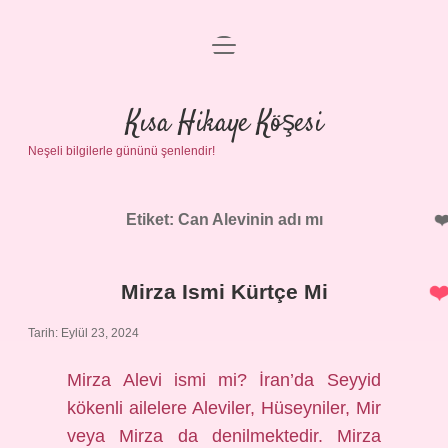
menüyü
Anasayfa
aç
Gizlilik Politikası
Kısa Hikaye Köşesi
Neşeli bilgilerle gününü şenlendir!
Yasal Uyarı
Hakkımızda
Etiket:
Can Alevinin adı mı
Mirza Ismi Kürtçe Mi
Tarih: Eylül 23, 2024
Mirza Alevi ismi mi? İran’da Seyyid
kökenli ailelere Aleviler, Hüseyniler, Mir
veya Mirza da denilmektedir. Mirza