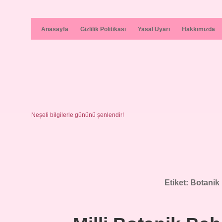
Anasayfa
Gizlilik Politikası
Yasal Uyarı
Hakkımızda
Neşeli bilgilerle gününü şenlendir!
Etiket:
Botanik 