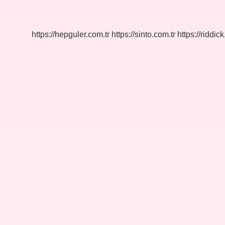
Bahçesi
Ne
Zaman
Açıldı
https://hepguler.com.tr
https://sinto.com.tr
https://riddic