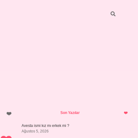
Sidebar
vdcasino giriş
Son Yazılar
Avesta ismi kız mı erkek mi ?
Ağustos 5, 2026