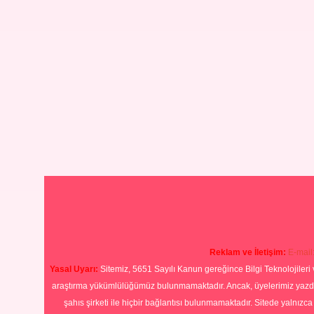
Reklam ve İletişim:
E-mail
Yasal Uyarı:
Sitemiz, 5651 Sayılı Kanun gereğince Bilgi Teknolojileri 
araştırma yükümlülüğümüz bulunmamaktadır. Ancak, üyelerimiz yazdıkla
şahıs şirketi ile hiçbir bağlantısı bulunmamaktadır. Sitede yalnızc