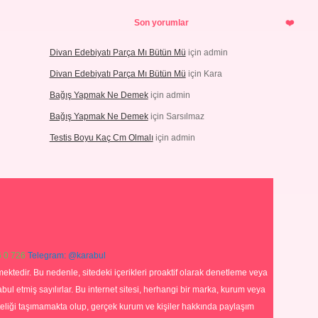
Son yorumlar
Divan Edebiyatı Parça Mı Bütün Mü
için
admin
Divan Edebiyatı Parça Mı Bütün Mü
için
Kara
Bağış Yapmak Ne Demek
için
admin
Bağış Yapmak Ne Demek
için
Sarsılmaz
Testis Boyu Kaç Cm Olmalı
için
admin
 0 726
Telegram: @karabul
ektedir. Bu nedenle, sitedeki içerikleri proaktif olarak denetleme veya
 etmiş sayılırlar. Bu internet sitesi, herhangi bir marka, kurum veya
niteliği taşımamakta olup, gerçek kurum ve kişiler hakkında paylaşım