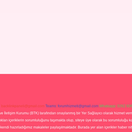
:
backlinkpaneli@gmail.com
Teams:
forumhizmeti@gmail.com
Whatsapp: 0262 606
ve İletişim Kurumu (BTK) tarafından onaylanmış bir Yer Sağlayıcı olarak hizmet verm
rı içeriklerin sorumluluğunu taşımakta olup, siteye üye olarak bu sorumluluğu kabul
a kendi hazırladığımız makaleler paylaşılmaktadır. Burada yer alan içerikler haber 