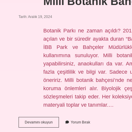
Milli Botanik Ba
Tarih: Aralık 19, 2024
Botanik Parkı ne zaman açıldı? 201
açılan ve bir süredir ayakta duran “B
İBB Park ve Bahçeler Müdürlükleri
kullanımına sunuluyor. Milli botan
yapabilirsiniz, anaokulları da var. A
fazla çeşitlilik ve bilgi var. Sadec
öneririz. Milli botanik bahçesi’nde ne
koruma önlemleri alır. Biyolojik çeş
sözleşmeleri takip eder. Her koleksi
materyali toplar ve tanımlar.…
Milli
Devamını okuyun
Yorum Bırak
Botanik