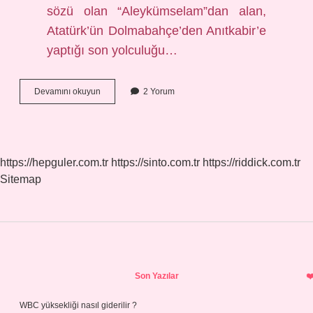
sözü olan “Aleykümselam”dan alan,
Atatürk’ün Dolmabahçe’den Anıtkabir’e
yaptığı son yolculuğu…
Mustafa
Devamını okuyun
2 Yorum
Kemalin
Son
Sözü
Nedir
https://hepguler.com.tr
https://sinto.com.tr
https://riddick.com.tr
Sitemap
Sidebar
Son Yazılar
WBC yüksekliği nasıl giderilir ?