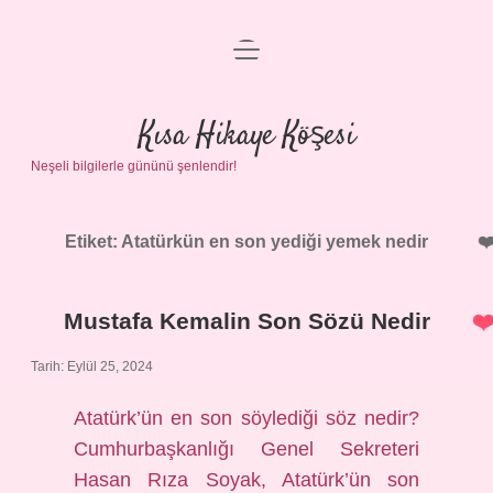
menüyü
Anasayfa
aç
Gizlilik Politikası
Kısa Hikaye Köşesi
Neşeli bilgilerle gününü şenlendir!
Yasal Uyarı
Hakkımızda
Etiket:
Atatürkün en son yediği yemek nedir
Mustafa Kemalin Son Sözü Nedir
Tarih: Eylül 25, 2024
Atatürk’ün en son söylediği söz nedir?
Cumhurbaşkanlığı Genel Sekreteri
Hasan Rıza Soyak, Atatürk’ün son