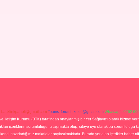
:
backlinkpaneli@gmail.com
Teams:
forumhizmeti@gmail.com
Whatsapp: 0262 606
ve İletişim Kurumu (BTK) tarafından onaylanmış bir Yer Sağlayıcı olarak hizmet verm
rı içeriklerin sorumluluğunu taşımakta olup, siteye üye olarak bu sorumluluğu kabul
a kendi hazırladığımız makaleler paylaşılmaktadır. Burada yer alan içerikler haber 