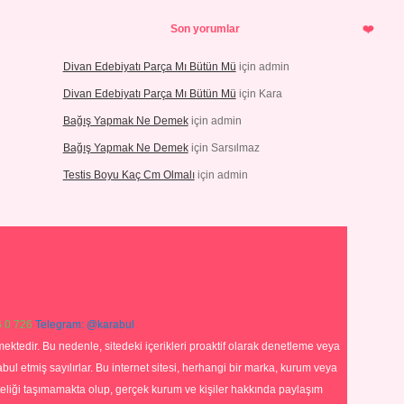
Son yorumlar
Divan Edebiyatı Parça Mı Bütün Mü
için
admin
Divan Edebiyatı Parça Mı Bütün Mü
için
Kara
Bağış Yapmak Ne Demek
için
admin
Bağış Yapmak Ne Demek
için
Sarsılmaz
Testis Boyu Kaç Cm Olmalı
için
admin
 0 726
Telegram: @karabul
ektedir. Bu nedenle, sitedeki içerikleri proaktif olarak denetleme veya
 etmiş sayılırlar. Bu internet sitesi, herhangi bir marka, kurum veya
niteliği taşımamakta olup, gerçek kurum ve kişiler hakkında paylaşım