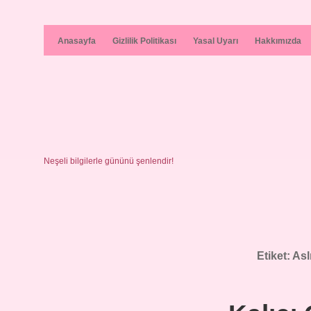
Anasayfa
Gizlilik Politikası
Yasal Uyarı
Hakkımızda
Neşeli bilgilerle gününü şenlendir!
Etiket:
Asl