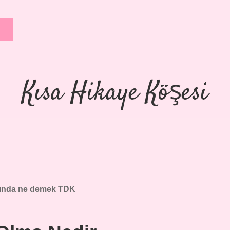
Kısa Hikaye Köşesi
ında ne demek TDK