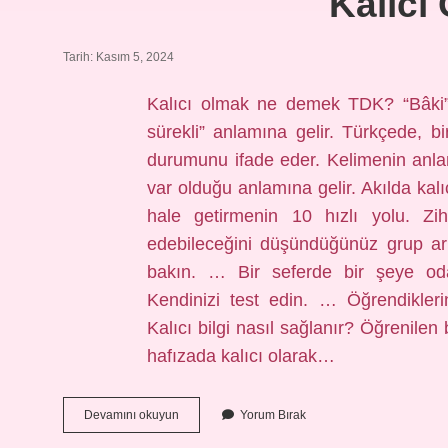
Kalıcı
Tarih: Kasım 5, 2024
Kalıcı olmak ne demek TDK? “Bâki” k
sürekli” anlamına gelir. Türkçede, bi
durumunu ifade eder. Kelimenin anlamı
var olduğu anlamına gelir. Akılda kalıc
hale getirmenin 10 hızlı yolu. Zi
edebileceğini düşündüğünüz grup ark
bakın. … Bir seferde bir şeye o
Kendinizi test edin. … Öğrendikle
Kalıcı bilgi nasıl sağlanır? Öğrenilen 
hafızada kalıcı olarak…
Kalıcı
Devamını okuyun
Yorum Bırak
Olma