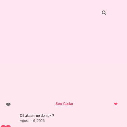
Sidebar
vdcasino giriş
Son Yazılar
Dil aksanı ne demek ?
Ağustos 6, 2026