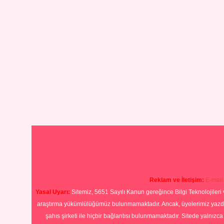
Reklam ve İletişim:
E-mail
Yasal Uyarı:
Sitemiz, 5651 Sayılı Kanun gereğince Bilgi Teknolojileri 
araştırma yükümlülüğümüz bulunmamaktadır. Ancak, üyelerimiz yazdıkla
şahıs şirketi ile hiçbir bağlantısı bulunmamaktadır. Sitede yalnızc