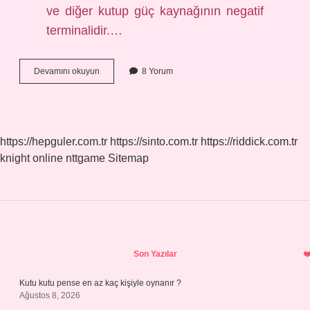
ve diğer kutup güç kaynağının negatif
terminalidir.…
Ampermetre
Devamını okuyun
8 Yorum
Devreye
Nereye
Bağlanır
https://hepguler.com.tr
https://sinto.com.tr
https://riddick.com.tr
knight online
nttgame
Sitemap
Sidebar
Son Yazılar
Kutu kutu pense en az kaç kişiyle oynanır ?
Ağustos 8, 2026