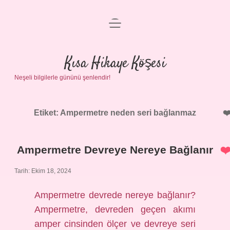
menüyü
Anasayfa
aç
Gizlilik Politikası
Kısa Hikaye Köşesi
Neşeli bilgilerle gününü şenlendir!
Yasal Uyarı
Hakkımızda
Etiket:
Ampermetre neden seri bağlanmaz
Ampermetre Devreye Nereye Bağlanır
Tarih: Ekim 18, 2024
Ampermetre devrede nereye bağlanır?
Ampermetre, devreden geçen akımı
amper cinsinden ölçer ve devreye seri