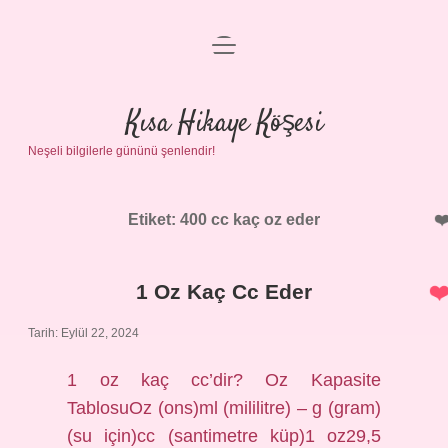
menüyü
Anasayfa
aç
Gizlilik Politikası
Kısa Hikaye Köşesi
Neşeli bilgilerle gününü şenlendir!
Yasal Uyarı
Hakkımızda
Etiket:
400 cc kaç oz eder
1 Oz Kaç Cc Eder
Tarih: Eylül 22, 2024
1 oz kaç cc’dir? Oz Kapasite
TablosuOz (ons)ml (mililitre) – g (gram)
(su için)cc (santimetre küp)1 oz29,5