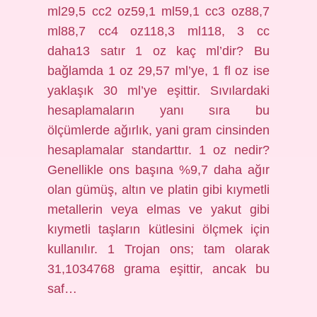
ml29,5 cc2 oz59,1 ml59,1 cc3 oz88,7
ml88,7 cc4 oz118,3 ml118, 3 cc
daha13 satır 1 oz kaç ml’dir? Bu
bağlamda 1 oz 29,57 ml’ye, 1 fl oz ise
yaklaşık 30 ml’ye eşittir. Sıvılardaki
hesaplamaların yanı sıra bu
ölçümlerde ağırlık, yani gram cinsinden
hesaplamalar standarttır. 1 oz nedir?
Genellikle ons başına %9,7 daha ağır
olan gümüş, altın ve platin gibi kıymetli
metallerin veya elmas ve yakut gibi
kıymetli taşların kütlesini ölçmek için
kullanılır. 1 Trojan ons; tam olarak
31,1034768 grama eşittir, ancak bu
saf…