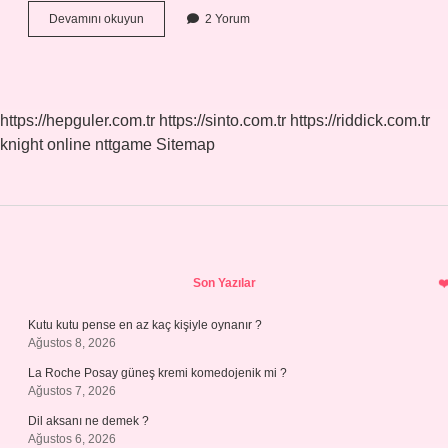
1
Devamını okuyun
2 Yorum
Oz
Kaç
Cc
Eder
https://hepguler.com.tr
https://sinto.com.tr
https://riddick.com.tr
knight online
nttgame
Sitemap
Sidebar
Son Yazılar
Kutu kutu pense en az kaç kişiyle oynanır ?
Ağustos 8, 2026
La Roche Posay güneş kremi komedojenik mi ?
Ağustos 7, 2026
Dil aksanı ne demek ?
Ağustos 6, 2026