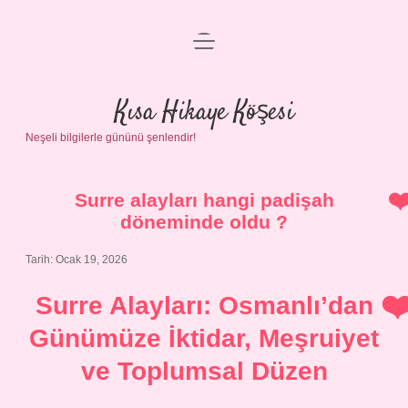
menüyü
Anasayfa
aç
Gizlilik Politikası
Kısa Hikaye Köşesi
Neşeli bilgilerle gününü şenlendir!
Yasal Uyarı
Hakkımızda
Surre alayları hangi padişah
döneminde oldu ?
Tarih: Ocak 19, 2026
Surre Alayları: Osmanlı’dan
Günümüze İktidar, Meşruiyet
ve Toplumsal Düzen