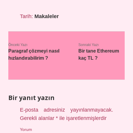
Tarih:
Makaleler
Önceki Yazı
Sonraki Yazı
Paragraf çözmeyi nasıl
Bir tane Ethereum
hızlandırabilirim ?
kaç TL ?
Bir yanıt yazın
E-posta adresiniz yayınlanmayacak.
Gerekli alanlar
*
ile işaretlenmişlerdir
Yorum