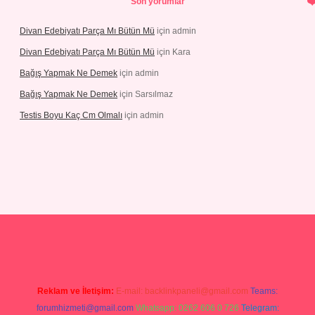
Son yorumlar
Divan Edebiyatı Parça Mı Bütün Mü
için
admin
Divan Edebiyatı Parça Mı Bütün Mü
için
Kara
Bağış Yapmak Ne Demek
için
admin
Bağış Yapmak Ne Demek
için
Sarsılmaz
Testis Boyu Kaç Cm Olmalı
için
admin
no giriş
Reklam ve İletişim:
E-mail:
backlinkpaneli@gmail.com
Teams:
forumhizmeti@gmail.com
Whatsapp: 0262 606 0 726
Telegram: