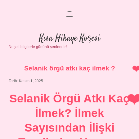
menüyü
Anasayfa
aç
Gizlilik Politikası
Kısa Hikaye Köşesi
Neşeli bilgilerle gününü şenlendir!
Yasal Uyarı
Hakkımızda
Selanik örgü atkı kaç ilmek ?
Tarih: Kasım 1, 2025
Selanik Örgü Atkı Kaç
İlmek? İlmek
Sayısından İlişki