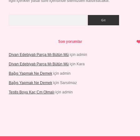
ilgili içerikler yasal süre içerisinde sitemizden kaldırılacaktır.
Arama
Son yorumlar
Divan Edebiyatı Parça Mı Bütün Mü
için
admin
Divan Edebiyatı Parça Mı Bütün Mü
için
Kara
Bağış Yapmak Ne Demek
için
admin
Bağış Yapmak Ne Demek
için
Sarsılmaz
Testis Boyu Kaç Cm Olmalı
için
admin
sino giriş