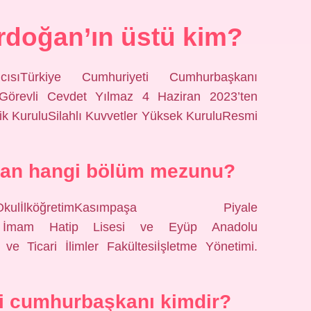
rdoğan’ın üstü kim?
ısıTürkiye Cumhuriyeti Cumhurbaşkanı
ıGörevli Cevdet Yılmaz 4 Haziran 2023’ten
lik KuruluSilahlı Kuvvetler Yüksek KuruluResmi
ğan hangi bölüm mezunu?
kulİlköğretimKasımpaşa Piyale
nbul İmam Hatip Lisesi ve Eyüp Anadolu
 ve Ticari İlimler Fakültesiİşletme Yönetimi.
i cumhurbaşkanı kimdir?