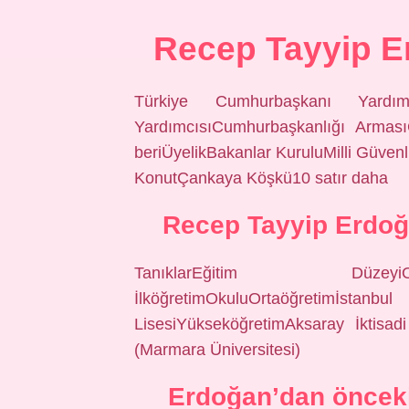
Recep Tayyip E
Türkiye Cumhurbaşkanı Yardımc
YardımcısıCumhurbaşkanlığı Armas
beriÜyelikBakanlar KuruluMilli Güven
KonutÇankaya Köşkü10 satır daha
Recep Tayyip Erdo
TanıklarEğitim DüzeyiO
İlköğretimOkuluOrtaöğretimİsta
LisesiYükseköğretimAksaray İktisadi
(Marmara Üniversitesi)
Erdoğan’dan öncek