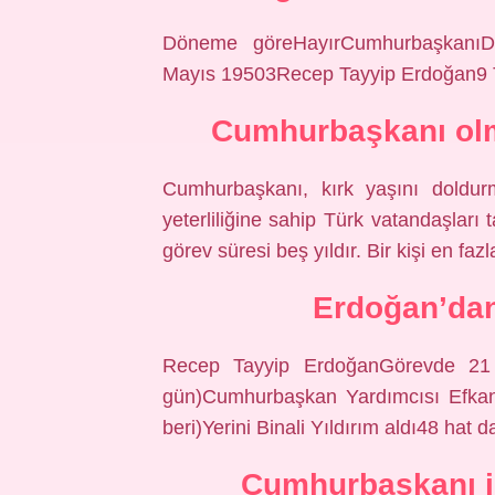
Döneme göreHayırCumhurbaşkanıD
Mayıs 19503Recep Tayyip Erdoğan9 
Cumhurbaşkanı olma
Cumhurbaşkanı, kırk yaşını doldurm
yeterliliğine sahip Türk vatandaşları
görev süresi beş yıldır. Bir kişi en faz
Erdoğan’dan
Recep Tayyip ErdoğanGörevde 21 
gün)Cumhurbaşkan Yardımcısı Efkan 
beri)Yerini Binali Yıldırım aldı48 hat 
Cumhurbaşkanı il