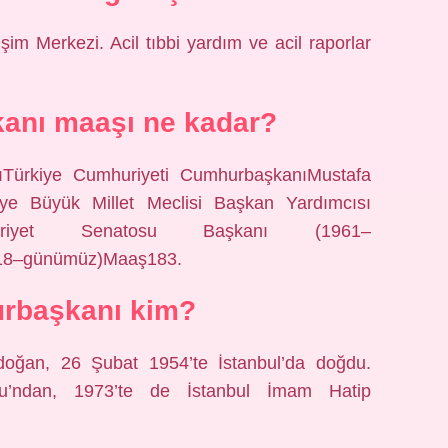
im Merkezi. Acil tıbbi yardım ve acil raporlar
anı maaşı ne kadar?
ıTürkiye Cumhuriyeti CumhurbaşkanıMustafa
iye Büyük Millet Meclisi Başkan Yardımcısı
huriyet Senatosu Başkanı (1961–
018–günümüz)Maaş183.
rbaşkanı kim?
doğan, 26 Şubat 1954’te İstanbul’da doğdu.
lu’ndan, 1973’te de İstanbul İmam Hatip