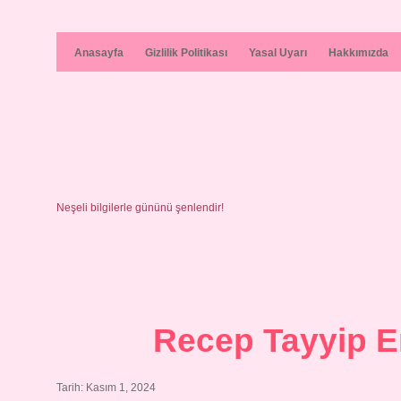
Anasayfa
Gizlilik Politikası
Yasal Uyarı
Hakkımızda
Neşeli bilgilerle gününü şenlendir!
Recep Tayyip 
Tarih: Kasım 1, 2024