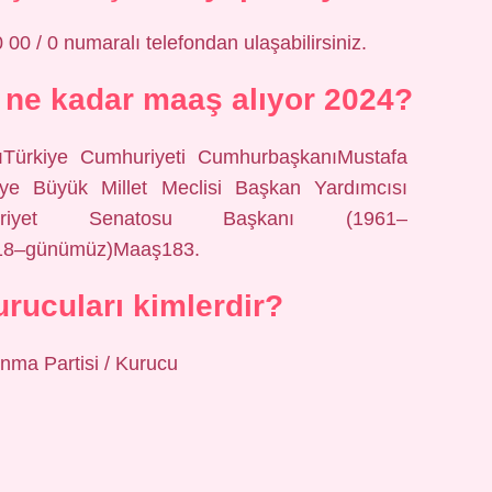
0 / 0 numaralı telefondan ulaşabilirsiniz.
ne kadar maaş alıyor 2024?
ıTürkiye Cumhuriyeti CumhurbaşkanıMustafa
iye Büyük Millet Meclisi Başkan Yardımcısı
huriyet Senatosu Başkanı (1961–
018–günümüz)Maaş183.
urucuları kimlerdir?
nma Partisi / Kurucu