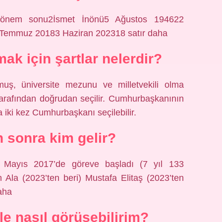
önem sonu2İsmet İnönü5 Ağustos 194622
Temmuz 20183 Haziran 202318 satır daha
k için şartlar nelerdir?
uş, üniversite mezunu ve milletvekili olma
 tarafından doğrudan seçilir. Cumhurbaşkanının
la iki kez Cumhurbaşkanı seçilebilir.
 sonra kim gelir?
Mayıs 2017’de göreve başladı (7 yıl 133
Ala (2023’ten beri) Mustafa Elitaş (2023’ten
daha
e nasıl görüşebilirim?