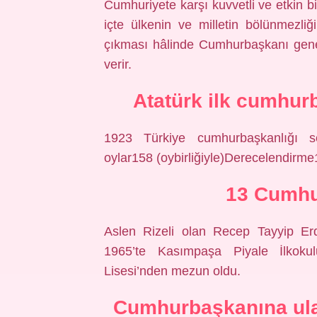
Cumhuriyete karşı kuvvetli ve etkin 
içte ülkenin ve milletin bölünmezliğ
çıkması hâlinde Cumhurbaşkanı genel
verir.
Atatürk ilk cumhur
1923 Türkiye cumhurbaşkanlığı s
oylar158 (oybirliğiyle)Derecelendirme
13 Cumhu
Aslen Rizeli olan Recep Tayyip Er
1965’te Kasımpaşa Piyale İlkoku
Lisesi’nden mezun oldu.
Cumhurbaşkanına ula