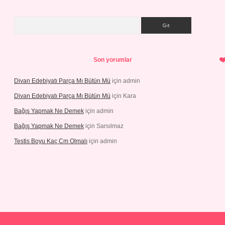
Arama
Son yorumlar
Divan Edebiyatı Parça Mı Bütün Mü
için
admin
Divan Edebiyatı Parça Mı Bütün Mü
için
Kara
Bağış Yapmak Ne Demek
için
admin
Bağış Yapmak Ne Demek
için
Sarsılmaz
Testis Boyu Kaç Cm Olmalı
için
admin
ino giriş