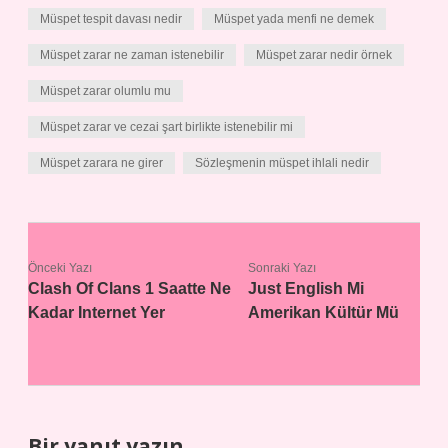
Müspet tespit davası nedir
Müspet yada menfi ne demek
Müspet zarar ne zaman istenebilir
Müspet zarar nedir örnek
Müspet zarar olumlu mu
Müspet zarar ve cezai şart birlikte istenebilir mi
Müspet zarara ne girer
Sözleşmenin müspet ihlali nedir
Önceki Yazı
Sonraki Yazı
Clash Of Clans 1 Saatte Ne
Just English Mi
Kadar Internet Yer
Amerikan Kültür Mü
Bir yanıt yazın