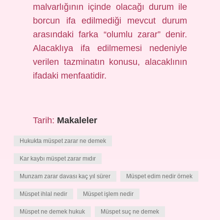
malvarlığının içinde olacağı durum ile
borcun ifa edilmediği mevcut durum
arasındaki farka “olumlu zarar” denir.
Alacaklıya ifa edilmemesi nedeniyle
verilen tazminatın konusu, alacaklının
ifadaki menfaatidir.
Tarih:
Makaleler
Hukukta müspet zarar ne demek
Kar kaybı müspet zarar mıdır
Munzam zarar davası kaç yıl sürer
Müspet edim nedir örnek
Müspet ihlal nedir
Müspet işlem nedir
Müspet ne demek hukuk
Müspet suç ne demek