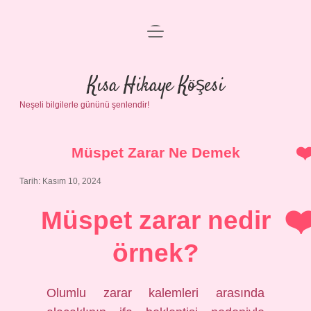
menüyü
Anasayfa
aç
Gizlilik Politikası
Kısa Hikaye Köşesi
Neşeli bilgilerle gününü şenlendir!
Yasal Uyarı
Hakkımızda
Müspet Zarar Ne Demek
Tarih: Kasım 10, 2024
Müspet zarar nedir
örnek?
Olumlu zarar kalemleri arasında