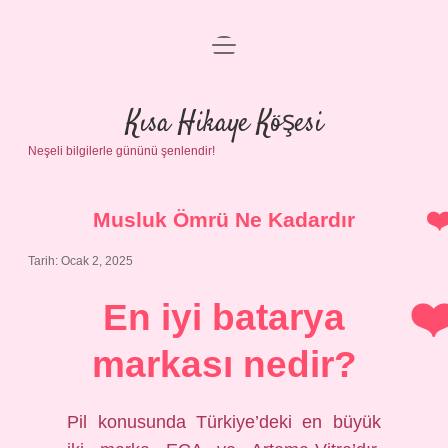
menüyü
Anasayfa
aç
Gizlilik Politikası
Kısa Hikaye Köşesi
Neşeli bilgilerle gününü şenlendir!
Yasal Uyarı
Hakkımızda
Musluk Ömrü Ne Kadardır
Tarih: Ocak 2, 2025
En iyi batarya
markası nedir?
Pil konusunda Türkiye’deki en büyük