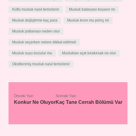
Küflü musluk nasıl temizlenir
Musluk bataryası boyanır mı
Musluk değiştirme kaç para
Musluk krom mu pirinç mi
Musluk patlaması neden olur
Musluk seçerken nelere dikkat edilmeli
Musluk suyu bozulur mu
Muslukları açık bırakırsak ne olur
Oksitlenmiş musluk nasıl temizlenir
Önceki Yazı
Sonraki Yazı
Konkur Ne Oluyor
Kaç Tane Cerrah Bölümü Var