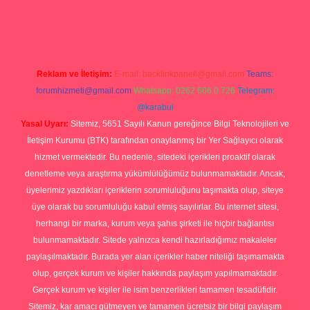
giriş
Reklam ve İletişim:
E-mail:
backlinkpaneli@gmail.com
Teams:
forumhizmeti@gmail.com
Whatsapp: 0262 606 0 726
Telegram:
@karabul
Yasal Uyarı:
Sitemiz, 5651 Sayılı Kanun gereğince Bilgi Teknolojileri ve
İletişim Kurumu (BTK) tarafından onaylanmış bir Yer Sağlayıcı olarak
hizmet vermektedir. Bu nedenle, sitedeki içerikleri proaktif olarak
denetleme veya araştırma yükümlülüğümüz bulunmamaktadır. Ancak,
üyelerimiz yazdıkları içeriklerin sorumluluğunu taşımakta olup, siteye
üye olarak bu sorumluluğu kabul etmiş sayılırlar. Bu internet sitesi,
herhangi bir marka, kurum veya şahıs şirketi ile hiçbir bağlantısı
bulunmamaktadır. Sitede yalnızca kendi hazırladığımız makaleler
paylaşılmaktadır. Burada yer alan içerikler haber niteliği taşımamakta
olup, gerçek kurum ve kişiler hakkında paylaşım yapılmamaktadır.
Gerçek kurum ve kişiler ile isim benzerlikleri tamamen tesadüfidir.
Sitemiz, kar amacı gütmeyen ve tamamen ücretsiz bir bilgi paylaşım